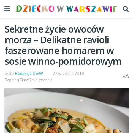
Sekretne życie owoców
morza – Delikatne ravioli
faszerowane homarem w
sosie winno-pomidorowym
przez
Redakcja DwW
22 września 2019
A
A
Reading Time:2min czytania