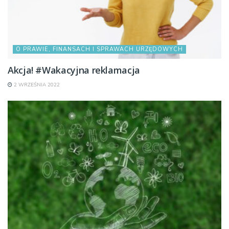
O PRAWIE, FINANSACH I SPRAWACH URZĘDOWYCH
Akcja! #Wakacyjna reklamacja
2 WRZEŚNIA 2022