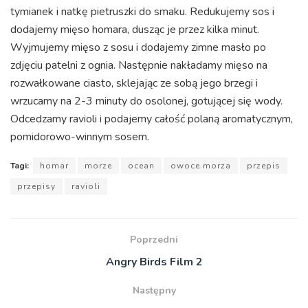
tymianek i natkę pietruszki do smaku. Redukujemy sos i
dodajemy mięso homara, dusząc je przez kilka minut.
Wyjmujemy mięso z sosu i dodajemy zimne masło po
zdjęciu patelni z ognia. Następnie nakładamy mięso na
rozwałkowane ciasto, sklejając ze sobą jego brzegi i
wrzucamy na 2-3 minuty do osolonej, gotującej się wody.
Odcedzamy ravioli i podajemy całość polaną aromatycznym,
pomidorowo-winnym sosem.
Tagi:
homar
morze
ocean
owoce morza
przepis
przepisy
ravioli
Poprzedni
Angry Birds Film 2
Następny