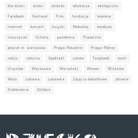
dla dzieci
dzieci
dziecko
edukacja
ekologiczny
Facebook
Festiwal
Film
fundacja
Impreza
Internet
koncert
książki
Mokotów
młodzież
nauczyciel
Ochota
pandemia
Piaseczno
powiat m. warszawa
Praga-Południe
Praga-Północ
rodzic
rodzina
Spektakl
szkoła
Targówek
teatr
Ursynów
Warszawa
Warsztaty
Wawer
Wilanów
Wola
zabawa
zabawka
Zajęcia dodatkowe
zdrowie
Śródmieście
Żoliborz