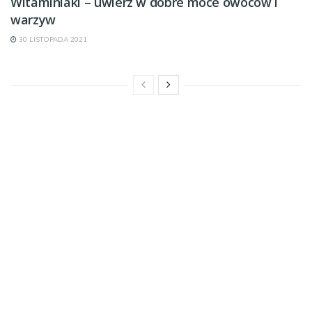
Witaminiaki – uwierz w dobre moce owoców i
warzyw
30 LISTOPADA 2021