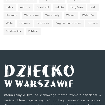
rodzic
rodzina
Spektakl
szkoła
Targówek
teatr
Ursynów
Warszawa
Warsztaty
Wawer
Wilanów
Wola
zabawa
zabawka
Zajęcia dodatkowe
zdrowie
Śródmieście
Żoliborz
Informujemy o tym, co ciekawego można zrobić z dzieckiem w
mieście, które zajęcia wybrać, do kogo zwrócić się o pomoc.