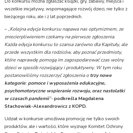
Do konkursu można zgłaszać książki, gry, zabawy, miejsca i
wszelkie inicjatywy, wspomagające rozwój dzieci, nie tylko z
bieżącego roku, ale i z lat poprzednich.
– „
Kolejna edycja konkursu napawa nas optymizmem, ze
zniecierpliwieniem czekamy na pierwsze zgłoszenia.
Każda edycja konkursu to szansa zarówno dla Kapituły, ale
przede wszystkim dla rodziców, aby poznać przedmioty,
które naprawdę pomogą im zagospodarować czas wolny
dzieci w sposób rozwijający i produktywny
.
W tym roku
postanowiliśmy rozszerzyć zgłoszenia o
trzy nowe
kategorie
:
pomoce i wyposażenia edukacyjne,
psychomotoryczne wspieranie rozwoju, oraz nastolatki
w czasach pandemii
”–
podkreśla Magdalena
Stachowiak-Alexandrowicz z KOPD.
Udział w konkursie umożliwia promocję nie tylko swoich
produktów, ale i wartości, które wyznaje Komitet Ochrony