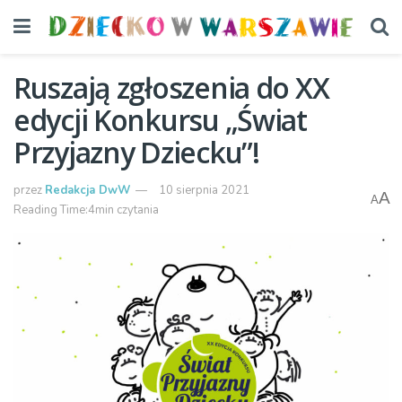
Ruszają zgłoszenia do XX
edycji Konkursu „Świat
Przyjazny Dziecku”!
przez
Redakcja DwW
10 sierpnia 2021
A
A
Reading Time:4min czytania