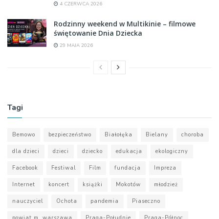
4 CZERWCA 2026
Rodzinny weekend w Multikinie – filmowe
świętowanie Dnia Dziecka
29 MAJA 2026
Tagi
Bemowo
bezpieczeństwo
Białołęka
Bielany
choroba
dla dzieci
dzieci
dziecko
edukacja
ekologiczny
Facebook
Festiwal
Film
fundacja
Impreza
Internet
koncert
książki
Mokotów
młodzież
nauczyciel
Ochota
pandemia
Piaseczno
powiat m. warszawa
Praga-Południe
Praga-Północ