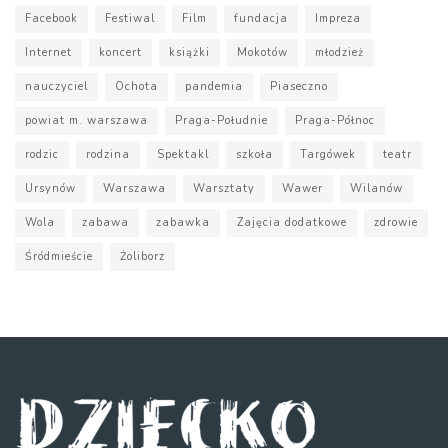
Facebook
Festiwal
Film
fundacja
Impreza
Internet
koncert
książki
Mokotów
młodzież
nauczyciel
Ochota
pandemia
Piaseczno
powiat m. warszawa
Praga-Południe
Praga-Północ
rodzic
rodzina
Spektakl
szkoła
Targówek
teatr
Ursynów
Warszawa
Warsztaty
Wawer
Wilanów
Wola
zabawa
zabawka
Zajęcia dodatkowe
zdrowie
Śródmieście
Żoliborz