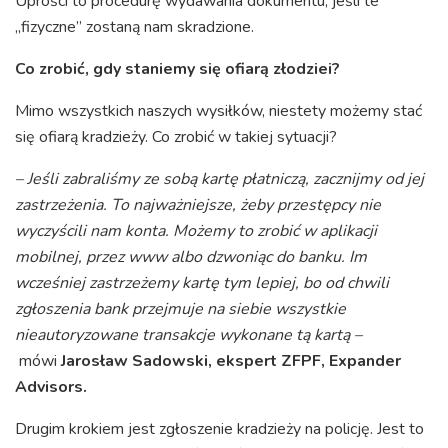
Uprości to procedurę wydawania dokumentu, jeśli te
„fizyczne” zostaną nam skradzione.
Co zrobić, gdy staniemy się ofiarą złodziei?
Mimo wszystkich naszych wysiłków, niestety możemy stać
się ofiarą kradzieży. Co zrobić w takiej sytuacji?
– Jeśli zabraliśmy ze sobą kartę płatniczą, zacznijmy od jej
zastrzeżenia. To najważniejsze, żeby przestępcy nie
wyczyścili nam konta. Możemy to zrobić w aplikacji
mobilnej, przez www albo dzwoniąc do banku. Im
wcześniej zastrzeżemy kartę tym lepiej, bo od chwili
zgłoszenia bank przejmuje na siebie wszystkie
nieautoryzowane transakcje wykonane tą kartą –
mówi
Jarosław Sadowski, ekspert ZFPF, Expander
Advisors.
Drugim krokiem jest zgłoszenie kradzieży na policję. Jest to