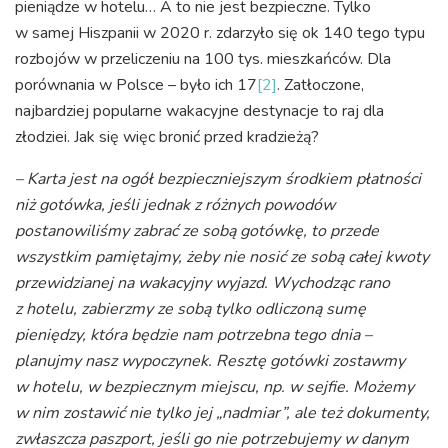
pieniądze w hotelu… A to nie jest bezpieczne. Tylko
w samej Hiszpanii w 2020 r. zdarzyło się ok 140 tego typu
rozbojów w przeliczeniu na 100 tys. mieszkańców. Dla
porównania w Polsce – było ich 17
[2]
. Zatłoczone,
najbardziej popularne wakacyjne destynacje to raj dla
złodziei. Jak się więc bronić przed kradzieżą?
– Karta jest na ogół bezpieczniejszym środkiem płatności
niż gotówka, jeśli jednak z różnych powodów
postanowiliśmy zabrać ze sobą gotówkę, to przede
wszystkim pamiętajmy, żeby nie nosić ze sobą całej kwoty
przewidzianej na wakacyjny wyjazd. Wychodząc rano
z hotelu, zabierzmy ze sobą tylko odliczoną sumę
pieniędzy, która będzie nam potrzebna tego dnia –
planujmy nasz wypoczynek. Resztę gotówki zostawmy
w hotelu, w bezpiecznym miejscu, np. w sejfie. Możemy
w nim zostawić nie tylko jej „nadmiar”, ale też dokumenty,
zwłaszcza paszport, jeśli go nie potrzebujemy w danym