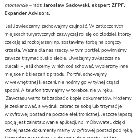
momencie –
radzi
Jarosław Sadowski, ekspert ZFPF,
Expander Advisors.
Jeśli zwiedzamy, zachowajmy czujność. W zatłoczonych
miejscach turystycznych zazwyczaj roi się od złodziei, którzy
czekają aż rozkojarzeni np. zostawimy torbę na poręczy
krzesła. Ważne dla nas rzeczy, w tym portfel, powinniśmy
zawsze trzymać blisko siebie. Uważajmy zwłaszcza na
plecaki – jeśli chcemy w nich coś schować, wybierzmy inne
miejsce niż kieszeń z przodu. Portfel schowajmy
w wewnętrznej kieszeni, nie nośmy go w tylnej części
spodni. A telefon trzymajmy w torebce, nie w ręku.
Zawczasu warto też zadbać o kopie dokumentów. Możemy
je zeskanować, a wydruki zabrać ze sobą lub trzymać je
w cyfrowej postaci na poczcie elektronicznej. Jeszcze lepszą
opcją jest zainstalowanie aplikacji, np. mObywatel, dzięki
której nasze dokumenty mamy w cyfrowej postaci pod ręką.