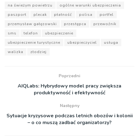
na świeżym powietrzu
ogólne warunki ubezpieczenia
paszport
plecak
płatność
polisa
portfel
przemysław gałęzowski
przestępca
przewoźnik
sms
telefon
ubezpieczenie
ubezpieczenie turystyczne
ubezpieczyciel
usługa
walizka
złodziej
Poprzedni
AIQLabs: Hybrydowy model pracy zwiększa
produktywność i efektywność
Następny
Sytuacje kryzysowe podczas letnich obozów i kolonii
– o co muszą zadbać organizatorzy?