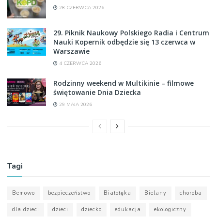
28 CZERWCA 2026
29. Piknik Naukowy Polskiego Radia i Centrum
Nauki Kopernik odbędzie się 13 czerwca w
Warszawie
4 CZERWCA 2026
Rodzinny weekend w Multikinie – filmowe
świętowanie Dnia Dziecka
29 MAJA 2026
Tagi
Bemowo
bezpieczeństwo
Białołęka
Bielany
choroba
dla dzieci
dzieci
dziecko
edukacja
ekologiczny