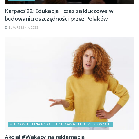
Karpacz’22: Edukacja i czas są kluczowe w
budowaniu oszczędności przez Polaków
11 WRZEŚNIA 2022
O PRAWIE, FINANSACH I SPRAWACH URZĘDOWYCH
Akcja! #Wakacyjna reklamacja