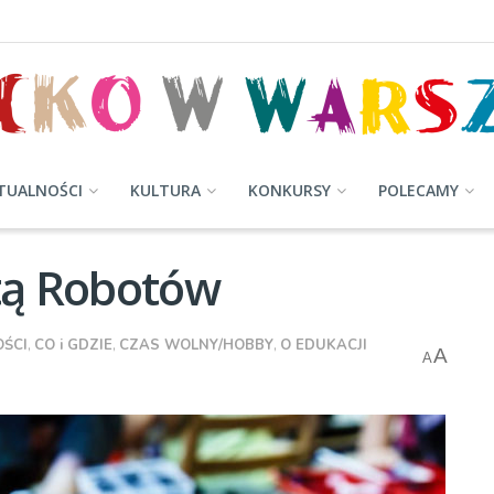
TUALNOŚCI
KULTURA
KONKURSY
POLECAMY
etą Robotów
ŚCI
,
CO i GDZIE
,
CZAS WOLNY/HOBBY
,
O EDUKACJI
A
A