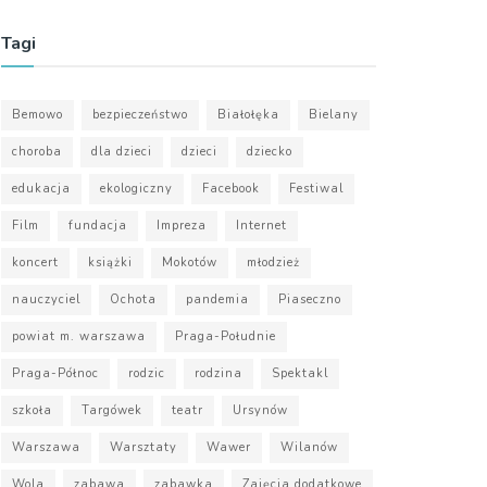
Tagi
Bemowo
bezpieczeństwo
Białołęka
Bielany
choroba
dla dzieci
dzieci
dziecko
edukacja
ekologiczny
Facebook
Festiwal
Film
fundacja
Impreza
Internet
koncert
książki
Mokotów
młodzież
nauczyciel
Ochota
pandemia
Piaseczno
powiat m. warszawa
Praga-Południe
Praga-Północ
rodzic
rodzina
Spektakl
szkoła
Targówek
teatr
Ursynów
Warszawa
Warsztaty
Wawer
Wilanów
Wola
zabawa
zabawka
Zajęcia dodatkowe