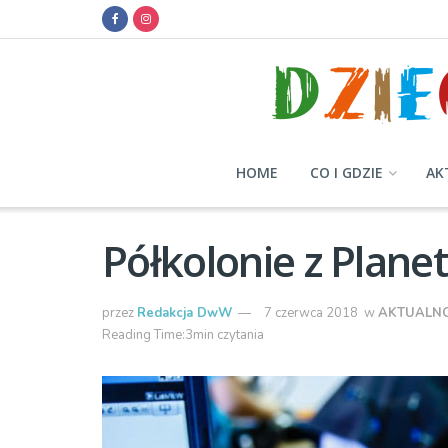
HOME
CO I GDZIE
AK
Półkolonie z Plan
przez
Redakcja DwW
7 czerwca 2018
w
AKTUALNO
Reading Time:3min czytania