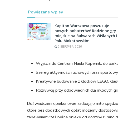
Powiązane wpisy
Kapitan Warszawa poszukuje
nowych bohaterów! Rodzinne gry
miejskie na Bulwarach Wiślanych i
Polu Mokotowskim
5 SIERPNIA 2026
Wyjścia do Centrum Nauki Kopernik, do parku
Szereg aktywności ruchowych oraz sportowy
Kreatywne budowanie z klocków LEGO, klasy
Rozrywkę przy odpowiednich dla młodych gra
Doświadczeni opiekunowie zadbają o miło spędzon
które bez dodatkowych opłat możemy dostosować
zapewniamy też pełną opiekę od godziny 8 rano 