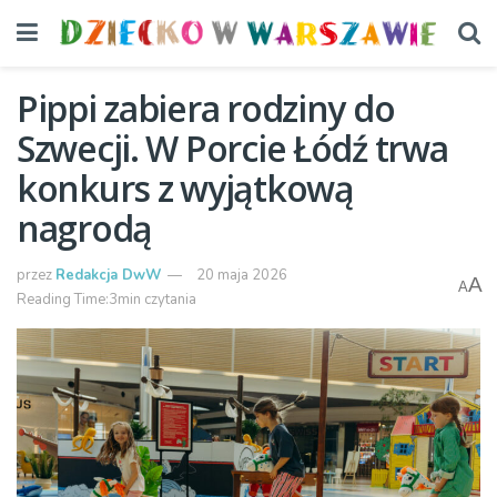
Pippi zabiera rodziny do
Szwecji. W Porcie Łódź trwa
konkurs z wyjątkową
nagrodą
przez
Redakcja DwW
20 maja 2026
A
A
Reading Time:3min czytania