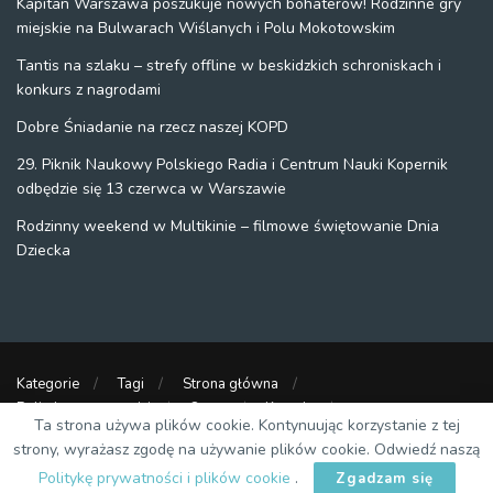
Kapitan Warszawa poszukuje nowych bohaterów! Rodzinne gry
miejskie na Bulwarach Wiślanych i Polu Mokotowskim
Tantis na szlaku – strefy offline w beskidzkich schroniskach i
konkurs z nagrodami
Dobre Śniadanie na rzecz naszej KOPD
29. Piknik Naukowy Polskiego Radia i Centrum Nauki Kopernik
odbędzie się 13 czerwca w Warszawie
Rodzinny weekend w Multikinie – filmowe świętowanie Dnia
Dziecka
Kategorie
Tagi
Strona główna
Polityka prywatności
O nas
Kontakt
Ta strona używa plików cookie. Kontynuując korzystanie z tej
Strony partnerskie
strony, wyrażasz zgodę na używanie plików cookie. Odwiedź naszą
DZIECKO W WARSZAWIE
Politykę prywatności i plików cookie
.
Zgadzam się