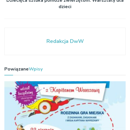
Dziecięca sztuka pomoże zwierzętom. Warsztaty dla
dzieci
Redakcja DwW
Powiązane
Wpisy