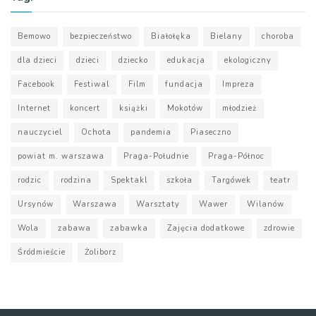
Bemowo
bezpieczeństwo
Białołęka
Bielany
choroba
dla dzieci
dzieci
dziecko
edukacja
ekologiczny
Facebook
Festiwal
Film
fundacja
Impreza
Internet
koncert
książki
Mokotów
młodzież
nauczyciel
Ochota
pandemia
Piaseczno
powiat m. warszawa
Praga-Południe
Praga-Północ
rodzic
rodzina
Spektakl
szkoła
Targówek
teatr
Ursynów
Warszawa
Warsztaty
Wawer
Wilanów
Wola
zabawa
zabawka
Zajęcia dodatkowe
zdrowie
Śródmieście
Żoliborz