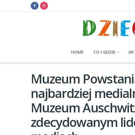
HOME
CO I GDZIE
AK
Muzeum Powstani
najbardziej media
Muzeum Auschwitz
zdecydowanym lid