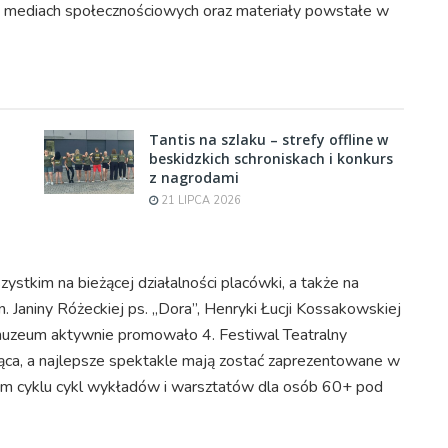
e w mediach społecznościowych oraz materiały powstałe w
Tantis na szlaku – strefy offline w
beskidzkich schroniskach i konkurs
z nagrodami
21 LIPCA 2026
stkim na bieżącej działalności placówki, a także na
. Janiny Różeckiej ps. „Dora”, Henryki Łucji Kossakowskiej
ym muzeum aktywnie promowało 4. Festiwal Teatralny
ąca, a najlepsze spektakle mają zostać zaprezentowane w
owym cyklu cykl wykładów i warsztatów dla osób 60+ pod