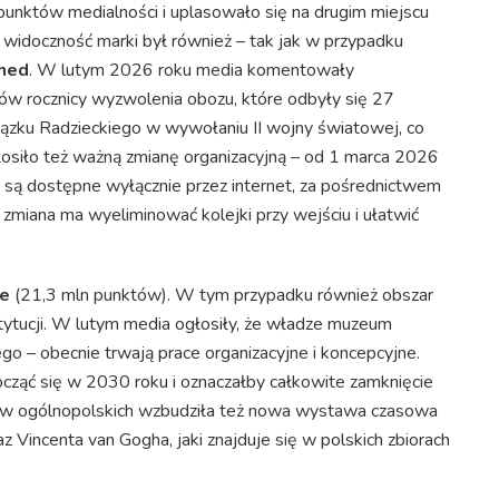
unktów medialności i uplasowało się na drugim miejscu
widoczność marki był również – tak jak w przypadku
ned
. W lutym 2026 roku media komentowały
w rocznicy wyzwolenia obozu, które odbyły się 27
wiązku Radzieckiego w wywołaniu II wojny światowej, co
osiło też ważną zmianę organizacyjną – od 1 marca 2026
 są dostępne wyłącznie przez internet, za pośrednictwem
e zmiana ma wyeliminować kolejki przy wejściu i ułatwić
e
(21,3 mln punktów). W tym przypadku również obszar
tytucji. W lutym media ogłosiły, że władze muzeum
o – obecnie trwają prace organizacyjne i koncepcyjne.
ąć się w 2030 roku i oznaczałby całkowite zamknięcie
iów ogólnopolskich wzbudziła też nowa wystawa czasowa
Vincenta van Gogha, jaki znajduje się w polskich zbiorach