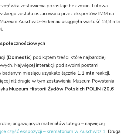
zołówka zestawienia pozostaje bez zmian. Lutowa
skiego została oszacowana przez ekspertów IMM na
i Muzeum Auschwitz-Birkenau osiągnęła wartość 18,8 mln
ł.
 społecznościowych
ji (
Domestic
) pod kątem treści, które najbardziej
ych. Najwięcej interakcji pod swoimi postami
 badanym miesiącu uzyskało łącznie
1,1 mln
reakcji,
więcej niż drugie w tym zestawieniu Muzeum Powstania
amyka
Muzeum Historii Żydów Polskich POLIN
(
20,6
dziej angażujących materiałów lutego – najwięcej
ce część ekspozycji – krematorium w Auschwitz 1.
Druga