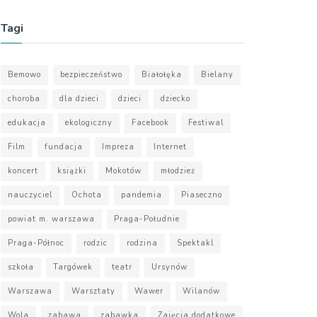
Tagi
Bemowo
bezpieczeństwo
Białołęka
Bielany
choroba
dla dzieci
dzieci
dziecko
edukacja
ekologiczny
Facebook
Festiwal
Film
fundacja
Impreza
Internet
koncert
książki
Mokotów
młodzież
nauczyciel
Ochota
pandemia
Piaseczno
powiat m. warszawa
Praga-Południe
Praga-Północ
rodzic
rodzina
Spektakl
szkoła
Targówek
teatr
Ursynów
Warszawa
Warsztaty
Wawer
Wilanów
Wola
zabawa
zabawka
Zajęcia dodatkowe