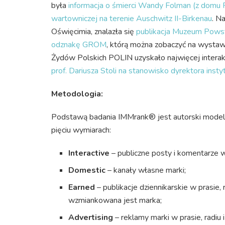
była
informacja o śmierci Wandy Folman (z domu 
wartowniczej na terenie Auschwitz II-Birkenau
. N
Oświęcimia, znalazła się
publikacja Muzeum Powst
odznakę GROM
, którą można zobaczyć na wystawi
Żydów Polskich POLIN uzyskało najwięcej interak
prof. Dariusza Stoli na stanowisko dyrektora instyt
Metodologia:
Podstawą badania IMMrank® jest autorski model 
pięciu wymiarach:
Interactive
– publiczne posty i komentarze 
Domestic
– kanały własne marki;
Earned
– publikacje dziennikarskie w prasie, 
wzmiankowana jest marka;
Advertising
– reklamy marki w prasie, radiu i 