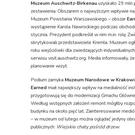
Muzeum Auschwitz-Birkenau
uzyskało 29 mln p
zestawienia. Obszarem o najwyższym wpływie na 
Muzeum Powstania Warszawskiego – obszar
Ear
wystąpienie Karola Nawrockiego podczas obchodó
stycznia. Prezydent podkreślił w nim m.in. rolę Z
skrytykowali przedstawiciele Kremla. Muzeum ogł
roku wejściówki dla zwiedzających indywidualnych
serwisu visit.auschwitz.org. Media informowały, ż
planowanie wizyt.
Podium zamyka
Muzeum Narodowe w Krakowi
Earned
miał największy wpływ na medialność ins
przygotowują się do modernizacji Gmachu Główneg
Według wstępnych założeń remont mógłby rozpocz
budynku na około pięć lat. Zainteresowanie med
– w muzeum od lutego można oglądać jedyny obraz 
publicznych:
Wiejskie chaty pośród drzew
.