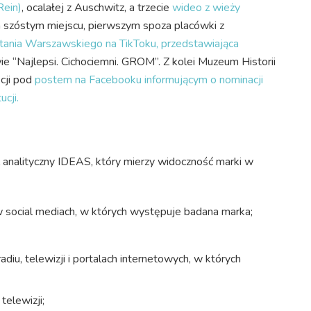
Rein)
, ocalałej z Auschwitz, a trzecie
wideo z wieży
a szóstym miejscu, pierwszym spoza placówki z
ania Warszawskiego na TikToku, przedstawiająca
e “Najlepsi. Cichociemni. GROM”. Z kolei Muzeum Historii
cji pod
postem na Facebooku informującym o nominacji
ucji.
analityczny IDEAS, który mierzy widoczność marki w
w social mediach, w których występuje badana marka;
radiu, telewizji i portalach internetowych, w których
telewizji;