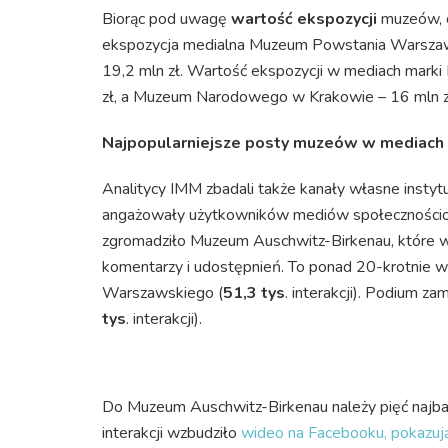
Biorąc pod uwagę
wartość ekspozycji
muzeów, c
ekspozycja medialna Muzeum Powstania Warszaw
19,2 mln zł. Wartość ekspozycji w mediach mark
zł, a Muzeum Narodowego w Krakowie – 16 mln z
Najpopularniejsze posty muzeów w mediach
Analitycy IMM zbadali także kanały własne instytuc
angażowały użytkowników mediów społecznościow
zgromadziło Muzeum Auschwitz-Birkenau, które w
komentarzy i udostępnień. To ponad 20-krotnie 
Warszawskiego (
51,3 tys
. interakcji). Podium z
tys
. interakcji).
Do Muzeum Auschwitz-Birkenau należy pięć najbar
interakcji wzbudziło
wideo na Facebooku, pokazują