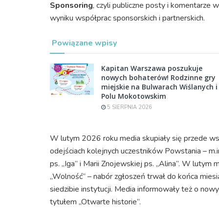
Sponsoring
, czyli publiczne posty i komentarz
wyniku współprac sponsorskich i partnerskich.
Powiązane wpisy
Kapitan Warszawa poszukuje
nowych bohaterów! Rodzinne gry
miejskie na Bulwarach Wiślanych i
Polu Mokotowskim
5 SIERPNIA 2026
W lutym 2026 roku media skupiały się przede wszy
odejściach kolejnych uczestników Powstania – m.in
ps. „Iga” i Marii Znojewskiej ps. „Alina”. W lut
„Wolność” – nabór zgłoszeń trwał do końca miesi
siedzibie instytucji. Media informowały też o n
tytułem „Otwarte historie”.