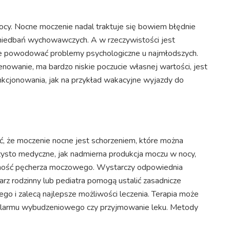
cy. Nocne moczenie nadal traktuje się bowiem błędnie
aniedbań wychowawczych. A w rzeczywistości jest
że powodować problemy psychologiczne u najmłodszych.
enowanie, ma bardzo niskie poczucie własnej wartości, jest
kcjonowania, jak na przykład wakacyjne wyjazdy do
ć, że moczenie nocne jest schorzeniem, które można
ysto medyczne, jak nadmierna produkcja moczu w nocy,
mność pęcherza moczowego. Wystarczy odpowiednia
rz rodzinny lub pediatra pomogą ustalić zasadnicze
o i zalecą najlepsze możliwości leczenia. Terapia może
 alarmu wybudzeniowego czy przyjmowanie leku. Metody