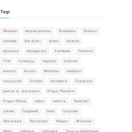
Tagi
Bemowo
bezpieczeństwo
Białołęka
Bielany
choroba
dla dzieci
dzieci
dziecko
edukacja
ekologiczny
Facebook
Festiwal
Film
fundacja
Impreza
Internet
koncert
książki
Mokotów
młodzież
nauczyciel
Ochota
pandemia
Piaseczno
powiat m. warszawa
Praga-Południe
Praga-Północ
rodzic
rodzina
Spektakl
szkoła
Targówek
teatr
Ursynów
Warszawa
Warsztaty
Wawer
Wilanów
Wola
zabawa
zabawka
Zajęcia dodatkowe