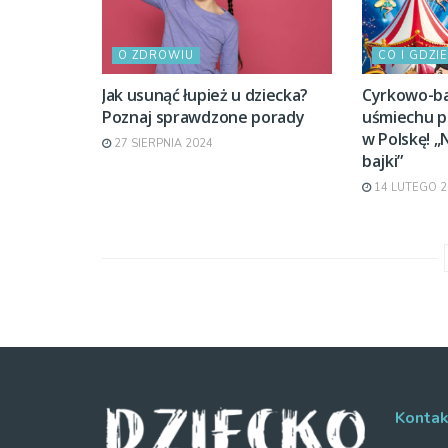
O ZDROWIU
CO I GDZIE
Jak usunąć łupież u dziecka?
Cyrkowo-b
Poznaj sprawdzone porady
uśmiechu p
w Polskę! 
27 SIERPNIA 2024
bajki”
14 LUTEGO 2
Kontak