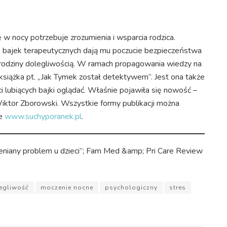
w nocy potrzebuje zrozumienia i wsparcia rodzica.
 bajek terapeutycznych dają mu poczucie bezpieczeństwa
ej rodziny dolegliwością. W ramach propagowania wiedzy na
książka pt. „Jak Tymek został detektywem”. Jest ona także
i lubiących bajki oglądać. Właśnie pojawiła się nowość –
 Wiktor Zborowski. Wszystkie formy publikacji można
ie
www.suchyporanek.pl
.
ceniany problem u dzieci”; Fam Med &amp; Pri Care Review
egliwość
moczenie nocne
psychologiczny
stres