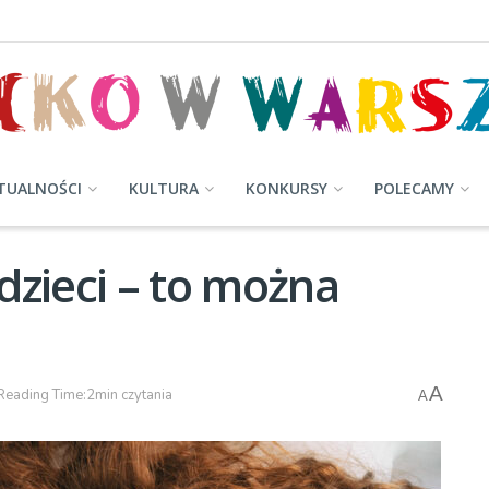
TUALNOŚCI
KULTURA
KONKURSY
POLECAMY
dzieci – to można
A
Reading Time:2min czytania
A