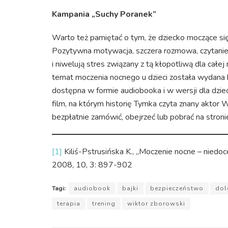
Kampania „Suchy Poranek”
Warto też pamiętać o tym, że dziecko moczące się 
Pozytywna motywacja, szczera rozmowa, czytanie
i niwelują stres związany z tą kłopotliwą dla cał
temat moczenia nocnego u dzieci została wydana 
dostępna w formie audiobooka i w wersji dla dziec
film, na którym historię Tymka czyta znany aktor
bezpłatnie zamówić, obejrzeć lub pobrać na stron
[1]
Kiliś-Pstrusińska K., „Moczenie nocne – niedo
2008, 10, 3: 897-902
Tagi:
audiobook
bajki
bezpieczeństwo
dol
terapia
trening
wiktor zborowski