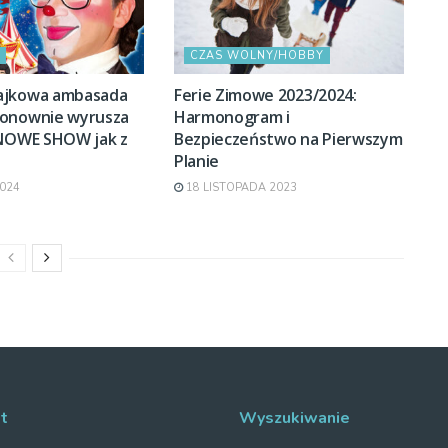
CZAS WOLNY/HOBBY
ajkowa ambasada
Ferie Zimowe 2023/2024:
onownie wyrusza
Harmonogram i
„NOWE SHOW jak z
Bezpieczeństwo na Pierwszym
Planie
024
18 LISTOPADA 2023
t
Wyszukiwanie