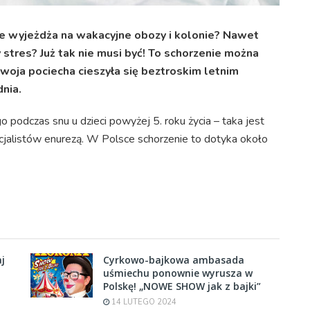
ie wyjeżdża na wakacyjne obozy i kolonie? Nawet
tres? Już tak nie musi być! To schorzenie można
twoja pociecha cieszyła się beztroskim letnim
nia.
odczas snu u dzieci powyżej 5. roku życia – taka jest
cjalistów enurezą. W Polsce schorzenie to dotyka około
j
Cyrkowo-bajkowa ambasada
uśmiechu ponownie wyrusza w
Polskę! „NOWE SHOW jak z bajki”
14 LUTEGO 2024