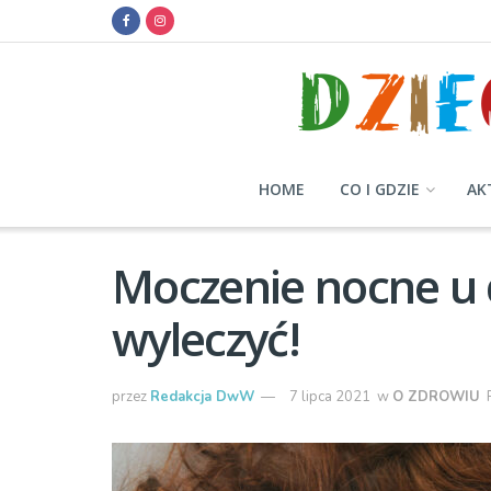
HOME
CO I GDZIE
AK
Moczenie nocne u 
wyleczyć!
przez
Redakcja DwW
7 lipca 2021
w
O ZDROWIU