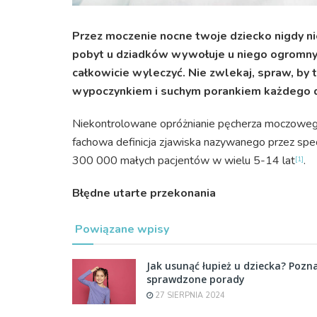
Przez moczenie nocne twoje dziecko nigdy n
pobyt u dziadków wywołuje u niego ogromny s
całkowicie wyleczyć. Nie zwlekaj, spraw, by 
wypoczynkiem i suchym porankiem każdego d
Niekontrolowane opróżnianie pęcherza moczowego p
fachowa definicja zjawiska nazywanego przez spe
300 000 małych pacjentów w wielu 5-14 lat
.
[1]
Błędne utarte przekonania
Powiązane wpisy
Jak usunąć łupież u dziecka? Pozna
sprawdzone porady
27 SIERPNIA 2024