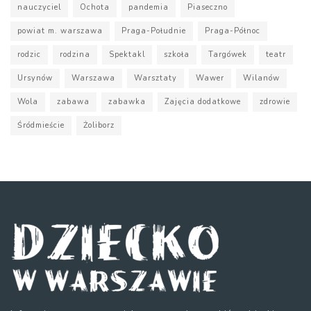
nauczyciel
Ochota
pandemia
Piaseczno
powiat m. warszawa
Praga-Południe
Praga-Północ
rodzic
rodzina
Spektakl
szkoła
Targówek
teatr
Ursynów
Warszawa
Warsztaty
Wawer
Wilanów
Wola
zabawa
zabawka
Zajęcia dodatkowe
zdrowie
Śródmieście
Żoliborz