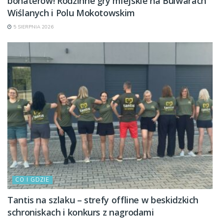
bohaterów! Rodzinne gry miejskie na Bulwarach
Wiślanych i Polu Mokotowskim
5 SIERPNIA 2026
CO I GDZIE
Tantis na szlaku – strefy offline w beskidzkich
schroniskach i konkurs z nagrodami