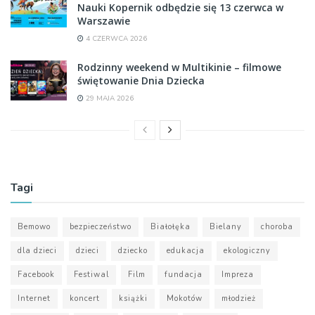
Nauki Kopernik odbędzie się 13 czerwca w
Warszawie
4 CZERWCA 2026
Rodzinny weekend w Multikinie – filmowe
świętowanie Dnia Dziecka
29 MAJA 2026
Tagi
Bemowo
bezpieczeństwo
Białołęka
Bielany
choroba
dla dzieci
dzieci
dziecko
edukacja
ekologiczny
Facebook
Festiwal
Film
fundacja
Impreza
Internet
koncert
książki
Mokotów
młodzież