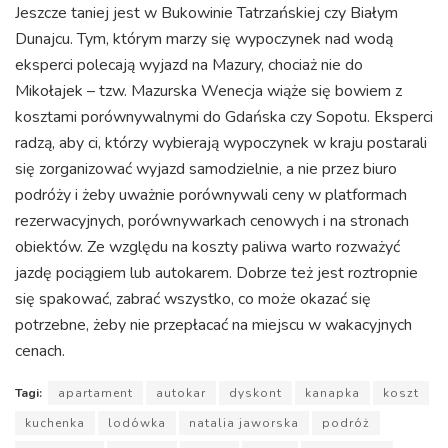
Jeszcze taniej jest w Bukowinie Tatrzańskiej czy Białym
Dunajcu. Tym, którym marzy się wypoczynek nad wodą
eksperci polecają wyjazd na Mazury, chociaż nie do
Mikołajek – tzw. Mazurska Wenecja wiąże się bowiem z
kosztami porównywalnymi do Gdańska czy Sopotu. Eksperci
radzą, aby ci, którzy wybierają wypoczynek w kraju postarali
się zorganizować wyjazd samodzielnie, a nie przez biuro
podróży i żeby uważnie porównywali ceny w platformach
rezerwacyjnych, porównywarkach cenowych i na stronach
obiektów. Ze względu na koszty paliwa warto rozważyć
jazdę pociągiem lub autokarem. Dobrze też jest roztropnie
się spakować, zabrać wszystko, co może okazać się
potrzebne, żeby nie przepłacać na miejscu w wakacyjnych
cenach.
Tagi:
apartament
autokar
dyskont
kanapka
koszt
kuchenka
lodówka
natalia jaworska
podróż