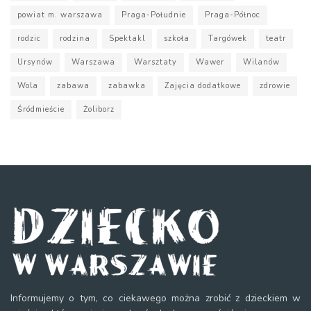
powiat m. warszawa
Praga-Południe
Praga-Północ
rodzic
rodzina
Spektakl
szkoła
Targówek
teatr
Ursynów
Warszawa
Warsztaty
Wawer
Wilanów
Wola
zabawa
zabawka
Zajęcia dodatkowe
zdrowie
Śródmieście
Żoliborz
Informujemy o tym, co ciekawego można zrobić z dzieckiem w