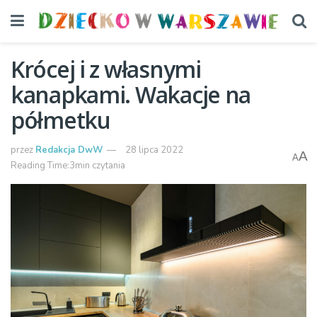
Krócej i z własnymi
kanapkami. Wakacje na
półmetku
przez
Redakcja DwW
28 lipca 2022
A
A
Reading Time:3min czytania