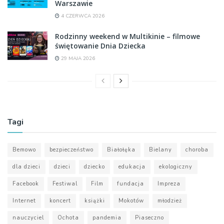
Warszawie
4 CZERWCA 2026
Rodzinny weekend w Multikinie – filmowe
świętowanie Dnia Dziecka
29 MAJA 2026
Tagi
Bemowo
bezpieczeństwo
Białołęka
Bielany
choroba
dla dzieci
dzieci
dziecko
edukacja
ekologiczny
Facebook
Festiwal
Film
fundacja
Impreza
Internet
koncert
książki
Mokotów
młodzież
nauczyciel
Ochota
pandemia
Piaseczno