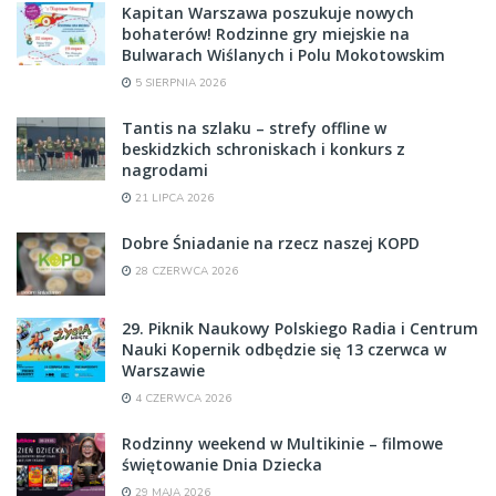
Kapitan Warszawa poszukuje nowych
bohaterów! Rodzinne gry miejskie na
Bulwarach Wiślanych i Polu Mokotowskim
5 SIERPNIA 2026
Tantis na szlaku – strefy offline w
beskidzkich schroniskach i konkurs z
nagrodami
21 LIPCA 2026
Dobre Śniadanie na rzecz naszej KOPD
28 CZERWCA 2026
29. Piknik Naukowy Polskiego Radia i Centrum
Nauki Kopernik odbędzie się 13 czerwca w
Warszawie
4 CZERWCA 2026
Rodzinny weekend w Multikinie – filmowe
świętowanie Dnia Dziecka
29 MAJA 2026