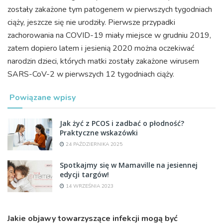
zostały zakażone tym patogenem w pierwszych tygodniach
ciąży, jeszcze się nie urodziły. Pierwsze przypadki
zachorowania na COVID-19 miały miejsce w grudniu 2019,
zatem dopiero latem i jesienią 2020 można oczekiwać
narodzin dzieci, których matki zostały zakażone wirusem
SARS-CoV-2 w pierwszych 12 tygodniach ciąży.
Powiązane wpisy
Jak żyć z PCOS i zadbać o płodność?
Praktyczne wskazówki
24 PAŹDZIERNIKA 2025
Spotkajmy się w Mamaville na jesiennej
edycji targów!
14 WRZEŚNIA 2023
Jakie objawy towarzyszące infekcji mogą być