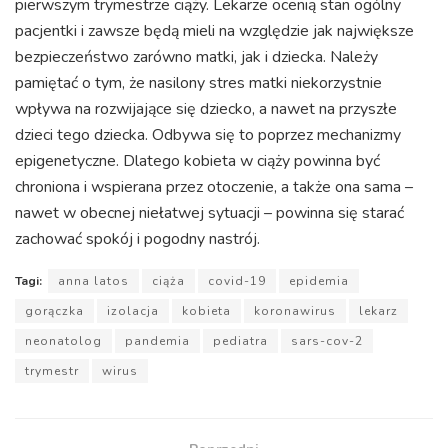
pierwszym trymestrze ciąży. Lekarze ocenią stan ogólny
pacjentki i zawsze będą mieli na względzie jak największe
bezpieczeństwo zarówno matki, jak i dziecka. Należy
pamiętać o tym, że nasilony stres matki niekorzystnie
wpływa na rozwijające się dziecko, a nawet na przyszłe
dzieci tego dziecka. Odbywa się to poprzez mechanizmy
epigenetyczne. Dlatego kobieta w ciąży powinna być
chroniona i wspierana przez otoczenie, a także ona sama –
nawet w obecnej niełatwej sytuacji – powinna się starać
zachować spokój i pogodny nastrój.
Tagi:
anna latos
ciąża
covid-19
epidemia
gorączka
izolacja
kobieta
koronawirus
lekarz
neonatolog
pandemia
pediatra
sars-cov-2
trymestr
wirus