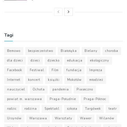
Tagi
Bemowo
bezpieczeństwo
Białołęka
Bielany
choroba
dla dzieci
dzieci
dziecko
edukacja
ekologiczny
Facebook
Festiwal
Film
fundacja
Impreza
Internet
koncert
książki
Mokotów
młodzież
nauczyciel
Ochota
pandemia
Piaseczno
powiat m. warszawa
Praga-Południe
Praga-Północ
rodzic
rodzina
Spektakl
szkoła
Targówek
teatr
Ursynów
Warszawa
Warsztaty
Wawer
Wilanów