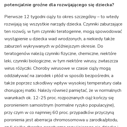
potencjalnie groźne dla rozwijającego się dziecka?
Pierwsze 12 tygodni ciąży to okres szczególny – to wtedy
rozwijają się wszystkie narządy dziecka. Czynniki zaburzające
ten rozwój, w tym czynniki teratogenne, mogą spowodować
wystąpienie u dziecka wad wrodzonych, a niekiedy także
zaburzeń wykrywanych w późniejszym okresie. Do
teratogenów należą czynniki fizyczne, chemiczne, niektóre
leki, czynniki biologiczne, w tym niektóre wirusy, zwłaszcza
wirus różyczki. Choroby wirusowe w czasie ciąży mogą
oddziaływać na zarodek i płód w sposób bezpośredni, a
także poprzez szkodliwy wpływ wysokiej temperatury ciała
chorującej matki. Należy również pamiętać, że w normalnych
warunkach ok. 12-25 proc. rozpoznanych ciąż kończy się
poronieniem samoistnym (normalne ryzyko populacyjne),
przy czym w co najmniej 60 proc. przypadków przyczyną
poronienia jest aberracja chromosomowa u zarodka/płodu,