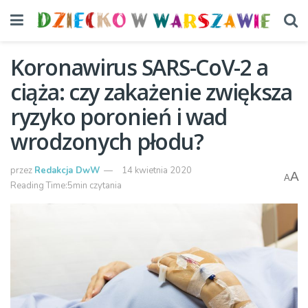
Koronawirus SARS-CoV-2 a
ciąża: czy zakażenie zwiększa
ryzyko poronień i wad
wrodzonych płodu?
przez
Redakcja DwW
14 kwietnia 2020
A
A
Reading Time:5min czytania