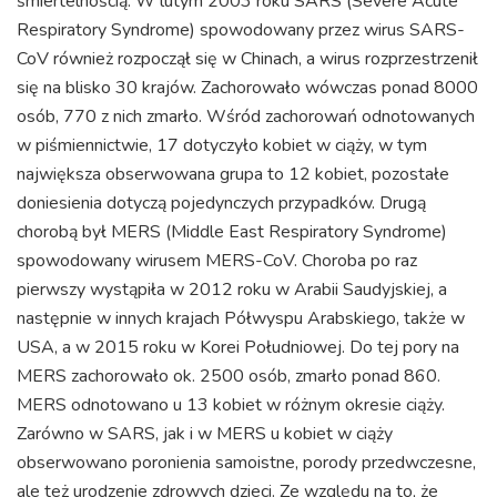
śmiertelnością. W lutym 2003 roku SARS (Severe Acute
Respiratory Syndrome) spowodowany przez wirus SARS-
CoV również rozpoczął się w Chinach, a wirus rozprzestrzenił
się na blisko 30 krajów. Zachorowało wówczas ponad 8000
osób, 770 z nich zmarło. Wśród zachorowań odnotowanych
w piśmiennictwie, 17 dotyczyło kobiet w ciąży, w tym
największa obserwowana grupa to 12 kobiet, pozostałe
doniesienia dotyczą pojedynczych przypadków. Drugą
chorobą był MERS (Middle East Respiratory Syndrome)
spowodowany wirusem MERS-CoV. Choroba po raz
pierwszy wystąpiła w 2012 roku w Arabii Saudyjskiej, a
następnie w innych krajach Półwyspu Arabskiego, także w
USA, a w 2015 roku w Korei Południowej. Do tej pory na
MERS zachorowało ok. 2500 osób, zmarło ponad 860.
MERS odnotowano u 13 kobiet w różnym okresie ciąży.
Zarówno w SARS, jak i w MERS u kobiet w ciąży
obserwowano poronienia samoistne, porody przedwczesne,
ale też urodzenie zdrowych dzieci. Ze względu na to, że