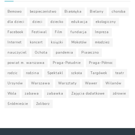
Bemowo
bezpieczeństwo
Białołęka
Bielany
choroba
dla dzieci
dzieci
dziecko
edukacja
ekologiczny
Facebook
Festiwal
Film
fundacja
Impreza
Internet
koncert
książki
Mokotów
młodzież
nauczyciel
Ochota
pandemia
Piaseczno
powiat m. warszawa
Praga-Południe
Praga-Północ
rodzic
rodzina
Spektakl
szkoła
Targówek
teatr
Ursynów
Warszawa
Warsztaty
Wawer
Wilanów
Wola
zabawa
zabawka
Zajęcia dodatkowe
zdrowie
Śródmieście
Żoliborz