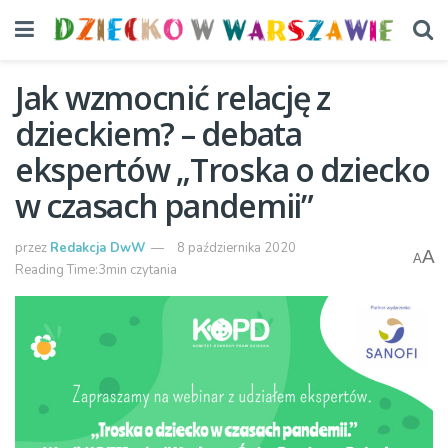
Jak wzmocnić relację z
dzieckiem? – debata
ekspertów „Troska o dziecko
w czasach pandemii”
przez
Redakcja DwW
8 października 2020
A
A
Reading Time:3min czytania