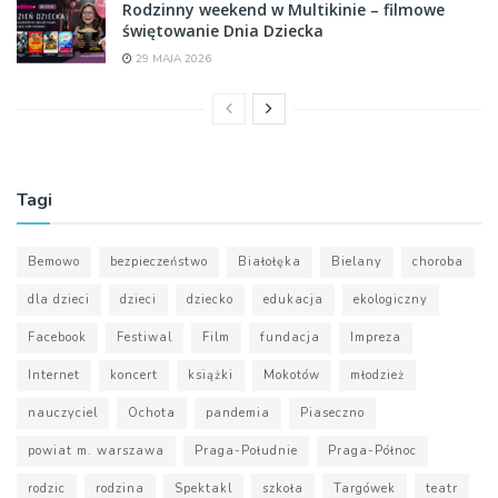
Rodzinny weekend w Multikinie – filmowe
świętowanie Dnia Dziecka
29 MAJA 2026
Tagi
Bemowo
bezpieczeństwo
Białołęka
Bielany
choroba
dla dzieci
dzieci
dziecko
edukacja
ekologiczny
Facebook
Festiwal
Film
fundacja
Impreza
Internet
koncert
książki
Mokotów
młodzież
nauczyciel
Ochota
pandemia
Piaseczno
powiat m. warszawa
Praga-Południe
Praga-Północ
rodzic
rodzina
Spektakl
szkoła
Targówek
teatr