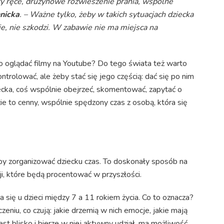
y ręce, drużynowe rozwieszenie prania, wspólne
nicka
. – Ważne tylko, żeby w takich sytuacjach dziecka
ie, nie szkodzi. W zabawie nie ma miejsca na
o oglądać filmy na Youtube? Do tego świata też warto
kontrolować, ale żeby stać się jego częścią: dać się po nim
ecka, coś wspólnie obejrzeć, skomentować, zapytać o
ie to cenny, wspólnie spędzony czas z osobą, która się
eby zorganizować dziecku czas. To doskonały sposób na
ji, które będą procentować w przyszłości.
 się u dzieci między 7 a 11 rokiem życia. Co to oznacza?
eniu, co czują: jakie drzemią w nich emocje, jakie mają
est blisko i bierze w niej aktywny udział, ma możliwość