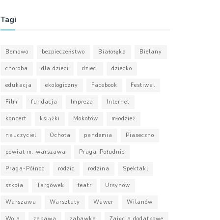
Tagi
Bemowo
bezpieczeństwo
Białołęka
Bielany
choroba
dla dzieci
dzieci
dziecko
edukacja
ekologiczny
Facebook
Festiwal
Film
fundacja
Impreza
Internet
koncert
książki
Mokotów
młodzież
nauczyciel
Ochota
pandemia
Piaseczno
powiat m. warszawa
Praga-Południe
Praga-Północ
rodzic
rodzina
Spektakl
szkoła
Targówek
teatr
Ursynów
Warszawa
Warsztaty
Wawer
Wilanów
Wola
zabawa
zabawka
Zajęcia dodatkowe