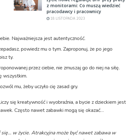
z monitorami: Co muszą wiedzieć
pracodawcy i pracownicy
18 LISTOPADA 2023
ebie. Najważniejsza jest autentyczność.
 przepadasz, powiedz mu o tym. Zaproponuj, że po jego
isz ty.
roponowanej przez ciebie, nie zmuszaj go do niej na siłę.
ię wszystkim.
ozwól mu, żeby uczyło cię zasad gry.
zy się kreatywność i wyobraźnia, a bycie z dzieckiem jest
abawek. Często nawet zabawki mogą się okazać…
ić się… w życie. Atrakcyjna może być nawet zabawa w