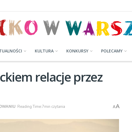
TUALNOŚCI
KULTURA
KONKURSY
POLECAMY
ckiem relacje przez
A
OWANIU
Reading Time:7min czytania
A