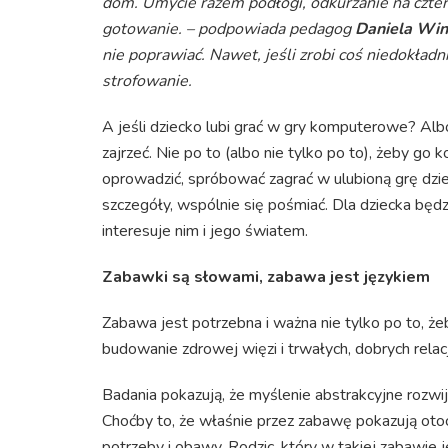
dom. Umycie razem podłogi, odkurzanie na czter
gotowanie. – podpowiada pedagog
Daniela Win
nie poprawiać. Nawet, jeśli zrobi coś niedokładn
strofowanie.
A jeśli dziecko lubi grać w gry komputerowe? Alb
zajrzeć. Nie po to (albo nie tylko po to), żeby go 
oprowadzić, spróbować zagrać w ulubioną grę dzi
szczegóły, wspólnie się pośmiać. Dla dziecka będz
interesuje nim i jego światem.
Zabawki są słowami, zabawa jest językiem
Zabawa jest potrzebna i ważna nie tylko po to, ż
budowanie zdrowej więzi i trwałych, dobrych relac
Badania pokazują, że myślenie abstrakcyjne rozwija
Choćby to, że właśnie przez zabawę pokazują otocz
potrzeby i obawy. Rodzic, który w takiej zabawie j