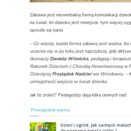
Zabawa jest niewerbalną formą komunikacji dziecka
na świat. Im dziecko jest mniejsze, tym więcej sy
sposób się bawi.
– Co więcej, każda forma zabawy jest ważna, bo 
uczenia się w jej toku jest najszybszy, gdy aktyw
tłumaczy
Daniela Winnicka
, pedagog i terapeut
Ratunek Dzieciom z Chorobą Nowotworową w P
Dziecięcej
Przylądek Nadziei
we Wrocławiu. – Kl
umiejętność wejście w świat dziecka.
Jak to zrobić? Pedagodzy dają kilka cennych rad:
Powiązane wpisy
Dzieci i ogród. Jak zachęcić maluc
do poznania świata roślin ?