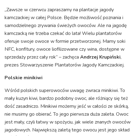
„Zawsze w czerwcu zapraszamy na plantacje jagody
kamczackiej w całej Polsce. Będzie możliwość poznania i
samodzielnego zrywania świeżych owoców. Ale na jagodę
kamczacką nie trzeba czekać do lata! Wielu plantatorów
oferuje swoje owoce w formie przetworzonej. Mamy soki
NFC, konfitury, owoce liofilizowane czy wina, dostępne w
sprzedaży przez cały rok” – zachęca
Andrzej Krupiński
,
prezes Stowarzyszenie Plantatorów Jagody Kamczackiej.
Polskie minikiwi
Wśród polskich superowoców uwagę zwraca minikiwi. To
mały kuzyn kiwi, bardzo podobny owoc, ale różniący się też
dość zasadniczo. Minikiwi możemy jeść w całości ze skórką,
nie musimy go obierać. To jego pierwsza duża zaleta. Owoc
jest mały, czyli łatwy w spożyciu, jak wiele znanych owoców
jagodowych. Największą zaletą tego owocu jest jego skład