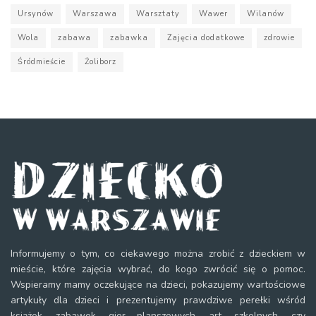
Ursynów
Warszawa
Warsztaty
Wawer
Wilanów
Wola
zabawa
zabawka
Zajęcia dodatkowe
zdrowie
Śródmieście
Żoliborz
Informujemy o tym, co ciekawego można zrobić z dzieckiem w
mieście, które zajęcia wybrać, do kogo zwrócić się o pomoc.
Wspieramy mamy oczekujące na dzieci, pokazujemy wartościowe
artykuły dla dzieci i prezentujemy prawdziwe perełki wśród
książek, zabawek, gier planszowych, art. szkolnych, czy