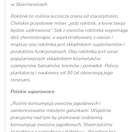
w Skierniewicach.
Rokitnik to roślina lecznicza znana od starożytności.
Chińskie przysłowie mówi: „jedz rokitnik, a krew twoja
będzie uzdrowiona”. Sok z owoców rokitnika wspomaga
dziś chemioterapie, a wyekstrahowany z nasion i
miąższu olej rokitnika jest składnikiem suplementów i
produktów funkcjonalnych. Olej rokitnika jest coraz
popularniejszym składnikiem kosmetyków:
szamponów, balsamów, kremów i pomadek. Polscy
plantatorzy i naukowcy od 30 lat obserwują jego
renesans.
Polskie superowoce
„Rośnie konsumpcja owoców jagodowych i
zainteresowanie młodymi gatunkami. Wspólnie
pracujemy nad tym by promować codzienną
konsumpcję owoców jagodowych. Stworzyliśmy
prawdziwą >>jagodową sztafetę<<. Wspólnie też