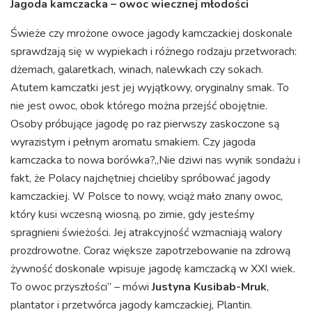
Jagoda kamczacka – owoc wiecznej młodości
Świeże czy mrożone owoce jagody kamczackiej doskonale
sprawdzają się w wypiekach i różnego rodzaju przetworach:
dżemach, galaretkach, winach, nalewkach czy sokach.
Atutem kamczatki jest jej wyjątkowy, oryginalny smak. To
nie jest owoc, obok którego można przejść obojętnie.
Osoby próbujące jagodę po raz pierwszy zaskoczone są
wyrazistym i pełnym aromatu smakiem. Czy jagoda
kamczacka to nowa borówka?„Nie dziwi nas wynik sondażu i
fakt, że Polacy najchętniej chcieliby spróbować jagody
kamczackiej. W Polsce to nowy, wciąż mało znany owoc,
który kusi wczesną wiosną, po zimie, gdy jesteśmy
spragnieni świeżości. Jej atrakcyjność wzmacniają walory
prozdrowotne. Coraz większe zapotrzebowanie na zdrową
żywność doskonale wpisuje jagodę kamczacką w XXI wiek.
To owoc przyszłości” – mówi
Justyna Kusibab-Mruk
,
plantator i przetwórca jagody kamczackiej, Plantin.