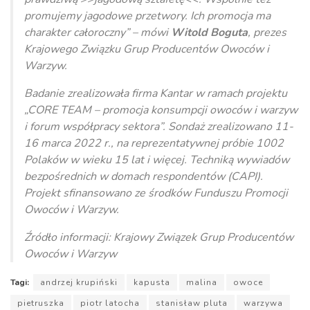
promujemy jagodowe przetwory. Ich promocja ma
charakter całoroczny” – mówi
Witold Boguta
, prezes
Krajowego Związku Grup Producentów Owoców i
Warzyw.
Badanie zrealizowała firma Kantar w ramach projektu
„CORE TEAM – promocja konsumpcji owoców i warzyw
i forum współpracy sektora”. Sondaż zrealizowano 11-
16 marca 2022 r., na reprezentatywnej próbie 1002
Polaków w wieku 15 lat i więcej. Techniką wywiadów
bezpośrednich w domach respondentów (CAPI).
Projekt sfinansowano ze środków Funduszu Promocji
Owoców i Warzyw.
Źródło informacji: Krajowy Związek Grup Producentów
Owoców i Warzyw
Tagi:
andrzej krupiński
kapusta
malina
owoce
pietruszka
piotr latocha
stanisław pluta
warzywa