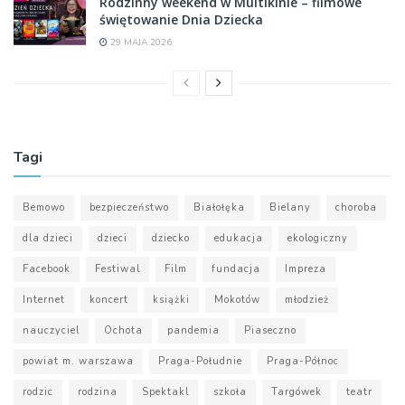
Rodzinny weekend w Multikinie – filmowe
świętowanie Dnia Dziecka
29 MAJA 2026
Tagi
Bemowo
bezpieczeństwo
Białołęka
Bielany
choroba
dla dzieci
dzieci
dziecko
edukacja
ekologiczny
Facebook
Festiwal
Film
fundacja
Impreza
Internet
koncert
książki
Mokotów
młodzież
nauczyciel
Ochota
pandemia
Piaseczno
powiat m. warszawa
Praga-Południe
Praga-Północ
rodzic
rodzina
Spektakl
szkoła
Targówek
teatr