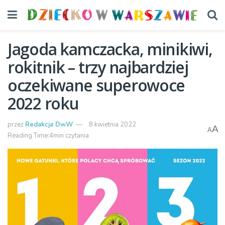
Jagoda kamczacka, minikiwi,
rokitnik – trzy najbardziej
oczekiwane superowoce
2022 roku
przez
Redakcja DwW
8 kwietnia 2022
A
A
Reading Time:4min czytania