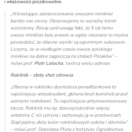
i właściwości prozdrowotne.
„Wzrastające zainteresowanie owocami minikiwi
bardzo nas cieszy. Obserwujemy tu wyraźny trend
wzrostowy. Biorąc pod uwagę fakt, że 5 lat temu
owoce minikiwi były prawie w ogóle nieznane to można
powiedzieć, że obecne wyniki są ogromnym sukcesem.
Liczymy, że w niedługim czasie owoce polskiego
minikiwi na dobre zagoszczą na stołach Polaków” –
mówi prof.
Piotr Latocha
, twórca wielu odmian.
Rokitnik – złoty shot zdrowia
„Obecna w rokitniku dysmutoza ponadtlenkowa to
najsilniejszy antyoksydant, główna broń komórek przed
wolnymi rodnikami. To najsilniejsza antynowotworowa
tarcza. Rokitnik ma np. dziesięciokrotnie więcej
witaminy C niż cytryna i zachowuje ją w przetworach.
Stąd piękny złoty kolor rokitnikowych soków i dżemów”
– mówi prof. Stanisław Pluta z Instytutu Ogrodnictwa