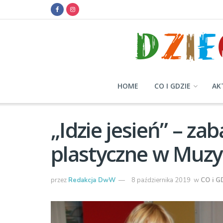
HOME
CO I GDZIE
AK
„Idzie jesień” – z
plastyczne w Muzy
przez
Redakcja DwW
8 października 2019
w
CO i G