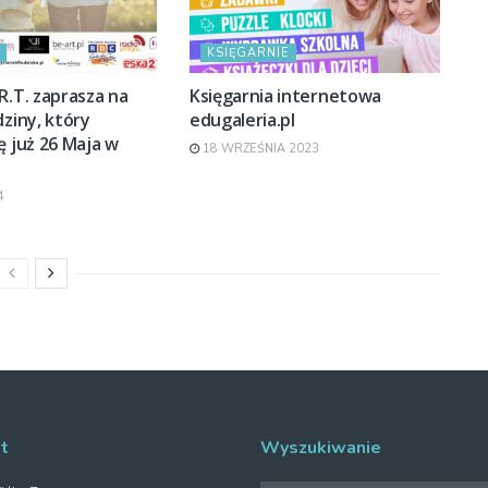
KSIĘGARNIE
R.T. zaprasza na
Księgarnia internetowa
dziny, który
edugaleria.pl
ę już 26 Maja w
18 WRZEŚNIA 2023
4
t
Wyszukiwanie