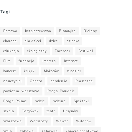
Tagi
Bemowo
bezpieczeństwo
Białołęka
Bielany
choroba
dla dzieci
dzieci
dziecko
edukacja
ekologiczny
Facebook
Festiwal
Film
fundacja
Impreza
Internet
koncert
książki
Mokotów
młodzież
nauczyciel
Ochota
pandemia
Piaseczno
powiat m. warszawa
Praga-Południe
Praga-Północ
rodzic
rodzina
Spektakl
szkoła
Targówek
teatr
Ursynów
Warszawa
Warsztaty
Wawer
Wilanów
Wola
zabawa
zabawka
Zajęcia dodatkowe