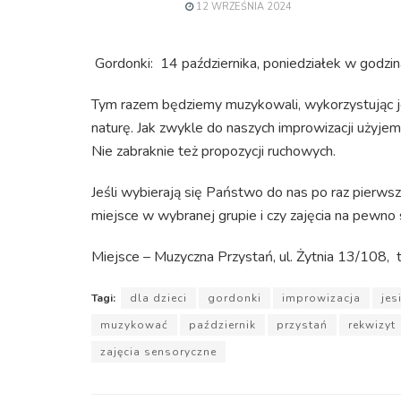
12 WRZEŚNIA 2024
Gordonki: 14 października, poniedziałek w godzin
Tym razem będziemy muzykowali, wykorzystując je
naturę. Jak zwykle do naszych improwizacji użyjem
Nie zabraknie też propozycji ruchowych.
Jeśli wybierają się Państwo do nas po raz pierwszy
miejsce w wybranej grupie i czy zajęcia na pewno
Miejsce – Muzyczna Przystań, ul. Żytnia 13/108, 
Tagi:
dla dzieci
gordonki
improwizacja
jes
muzykować
październik
przystań
rekwizyt
zajęcia sensoryczne