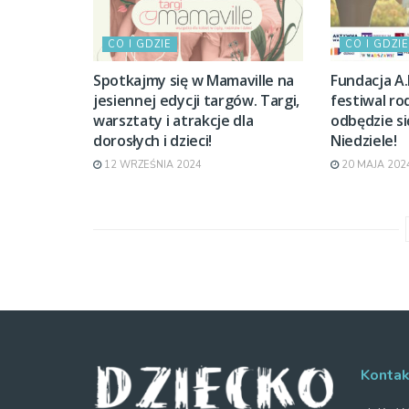
CO I GDZIE
CO I GDZIE
Spotkajmy się w Mamaville na
Fundacja A.
jesiennej edycji targów. Targi,
festiwal ro
warsztaty i atrakcje dla
odbędzie si
dorosłych i dzieci!
Niedziele!
12 WRZEŚNIA 2024
20 MAJA 202
Kontak