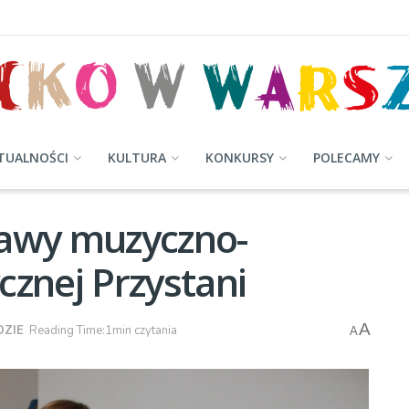
TUALNOŚCI
KULTURA
KONKURSY
POLECAMY
abawy muzyczno-
cznej Przystani
A
DZIE
Reading Time:1min czytania
A