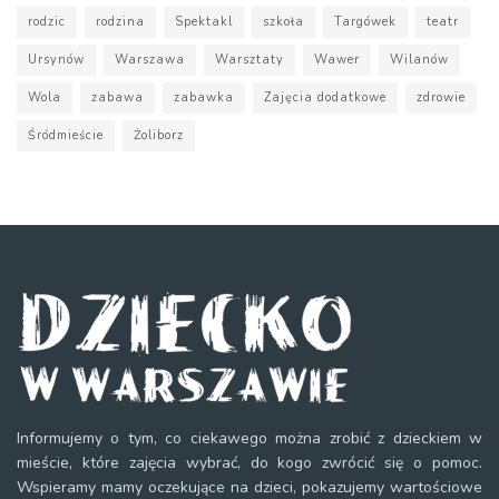
rodzic
rodzina
Spektakl
szkoła
Targówek
teatr
Ursynów
Warszawa
Warsztaty
Wawer
Wilanów
Wola
zabawa
zabawka
Zajęcia dodatkowe
zdrowie
Śródmieście
Żoliborz
Informujemy o tym, co ciekawego można zrobić z dzieckiem w
mieście, które zajęcia wybrać, do kogo zwrócić się o pomoc.
Wspieramy mamy oczekujące na dzieci, pokazujemy wartościowe