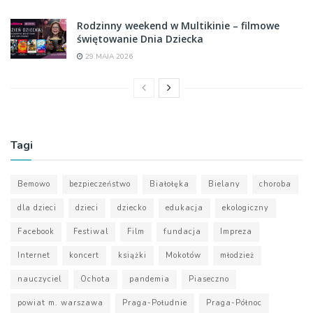
Rodzinny weekend w Multikinie – filmowe
świętowanie Dnia Dziecka
29 MAJA 2026
Tagi
Bemowo
bezpieczeństwo
Białołęka
Bielany
choroba
dla dzieci
dzieci
dziecko
edukacja
ekologiczny
Facebook
Festiwal
Film
fundacja
Impreza
Internet
koncert
książki
Mokotów
młodzież
nauczyciel
Ochota
pandemia
Piaseczno
powiat m. warszawa
Praga-Południe
Praga-Północ