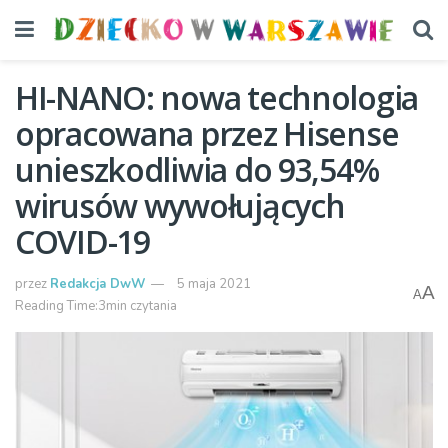
HI-NANO: nowa technologia
opracowana przez Hisense
unieszkodliwia do 93,54%
wirusów wywołujących
COVID-19
przez
Redakcja DwW
5 maja 2021
A
A
Reading Time:3min czytania