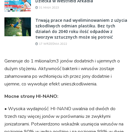
Dziecka w Westfield Arkadia
31 MAJA 2023
Trwają prace nad wyeliminowaniem z użycia
szkodliwych odmian plastiku. Bez tych
działań do 2040 roku ilość odpadów z
tworzyw sztucznych może się potroić
17 WRZEŚNIA 2022
Generuje do 1 miliona/cm3 jonów dodatnich i ujemnych o
dużym stężeniu. Aktywność bakterii i wirusów zostaje
zahamowana po wchłonięciu ich przez jony dodatnie i
ujemne, co wywołuje efekt unieszkodliwienia.
Mocne strony HI-NANO:
• Wysoka wydajność: HI-NANO uwalnia od dwóch do
trzech razy więcej jonów w porównaniu ze zwykłymi
jonizatorami. Potwierdzono wskaźnik usunięcia wirusów na
poziomie 90% w jedną godzinę i na poziomie 99% w dwie