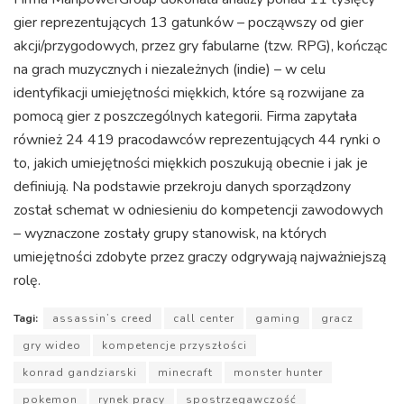
gier reprezentujących 13 gatunków – począwszy od gier
akcji/przygodowych, przez gry fabularne (tzw. RPG), kończąc
na grach muzycznych i niezależnych (indie) – w celu
identyfikacji umiejętności miękkich, które są rozwijane za
pomocą gier z poszczególnych kategorii. Firma zapytała
również 24 419 pracodawców reprezentujących 44 rynki o
to, jakich umiejętności miękkich poszukują obecnie i jak je
definiują. Na podstawie przekroju danych sporządzony
został schemat w odniesieniu do kompetencji zawodowych
– wyznaczone zostały grupy stanowisk, na których
umiejętności zdobyte przez graczy odgrywają najważniejszą
rolę.
Tagi:
assassin’s creed
call center
gaming
gracz
gry wideo
kompetencje przyszłości
konrad gandziarski
minecraft
monster hunter
pokemon
rynek pracy
spostrzegawczość