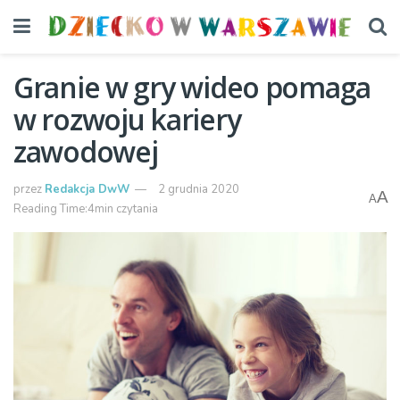
Granie w gry wideo pomaga
w rozwoju kariery
zawodowej
przez
Redakcja DwW
2 grudnia 2020
A
A
Reading Time:4min czytania