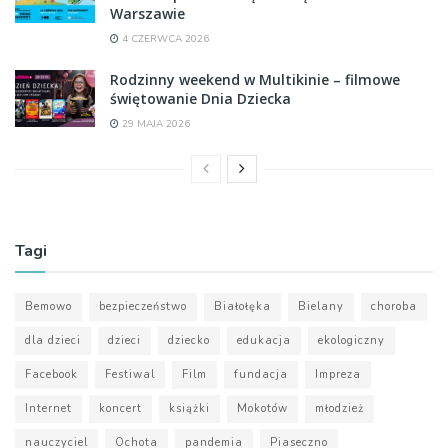
Warszawie
4 CZERWCA 2026
Rodzinny weekend w Multikinie – filmowe
świętowanie Dnia Dziecka
29 MAJA 2026
Tagi
Bemowo
bezpieczeństwo
Białołęka
Bielany
choroba
dla dzieci
dzieci
dziecko
edukacja
ekologiczny
Facebook
Festiwal
Film
fundacja
Impreza
Internet
koncert
książki
Mokotów
młodzież
nauczyciel
Ochota
pandemia
Piaseczno