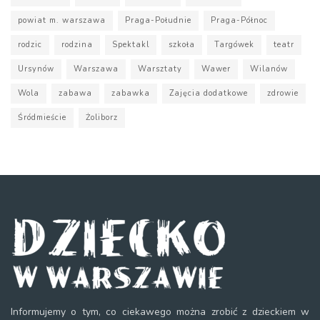
powiat m. warszawa
Praga-Południe
Praga-Północ
rodzic
rodzina
Spektakl
szkoła
Targówek
teatr
Ursynów
Warszawa
Warsztaty
Wawer
Wilanów
Wola
zabawa
zabawka
Zajęcia dodatkowe
zdrowie
Śródmieście
Żoliborz
Informujemy o tym, co ciekawego można zrobić z dzieckiem w