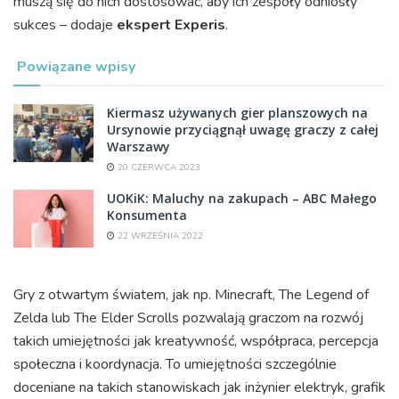
muszą się do nich dostosować, aby ich zespoły odniosły
sukces – dodaje
ekspert Experis
.
Powiązane wpisy
Kiermasz używanych gier planszowych na
Ursynowie przyciągnął uwagę graczy z całej
Warszawy
20 CZERWCA 2023
UOKiK: Maluchy na zakupach – ABC Małego
Konsumenta
22 WRZEŚNIA 2022
Gry z otwartym światem, jak np. Minecraft, The Legend of
Zelda lub The Elder Scrolls pozwalają graczom na rozwój
takich umiejętności jak kreatywność, współpraca, percepcja
społeczna i koordynacja. To umiejętności szczególnie
doceniane na takich stanowiskach jak inżynier elektryk, grafik