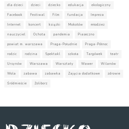
dla dzieci
dzieci
dziecko
edukacja
ekologiczny
Facebook
Festiwal
Film
fundacja
Impreza
Internet
koncert
książki
Mokotów
młodzież
nauczyciel
Ochota
pandemia
Piaseczno
powiat m. warszawa
Praga-Południe
Praga-Północ
rodzic
rodzina
Spektakl
szkoła
Targówek
teatr
Ursynów
Warszawa
Warsztaty
Wawer
Wilanów
Wola
zabawa
zabawka
Zajęcia dodatkowe
zdrowie
Śródmieście
Żoliborz