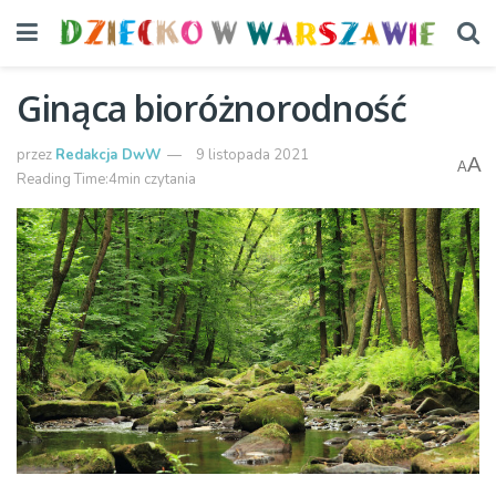
Ginąca bioróżnorodność
przez
Redakcja DwW
9 listopada 2021
A
A
Reading Time:4min czytania