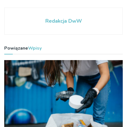
Redakcja DwW
Powiązane
Wpisy