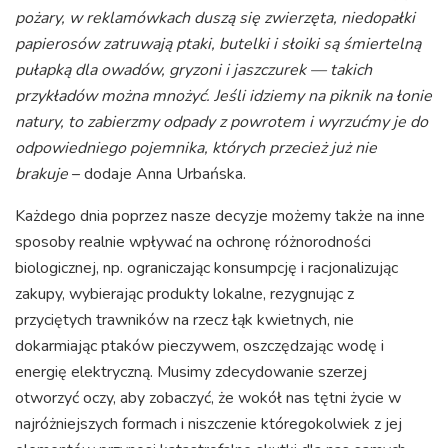
pożary, w reklamówkach duszą się zwierzęta, niedopałki
papierosów zatruwają ptaki, butelki i słoiki są śmiertelną
pułapką dla owadów, gryzoni i jaszczurek — takich
przykładów można mnożyć. Jeśli idziemy na piknik na łonie
natury, to zabierzmy odpady z powrotem i wyrzućmy je do
odpowiedniego pojemnika, których przecież już nie
brakuje
– dodaje Anna Urbańska.
Każdego dnia poprzez nasze decyzje możemy także na inne
sposoby realnie wpływać na ochronę różnorodności
biologicznej, np. ograniczając konsumpcję i racjonalizując
zakupy, wybierając produkty lokalne, rezygnując z
przyciętych trawników na rzecz łąk kwietnych, nie
dokarmiając ptaków pieczywem, oszczędzając wodę i
energię elektryczną. Musimy zdecydowanie szerzej
otworzyć oczy, aby zobaczyć, że wokół nas tętni życie w
najróżniejszych formach i niszczenie któregokolwiek z jej