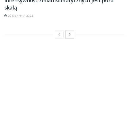
Intensywność zmian klimatycznych jest poza
skalą
20 SIERPNIA 2021