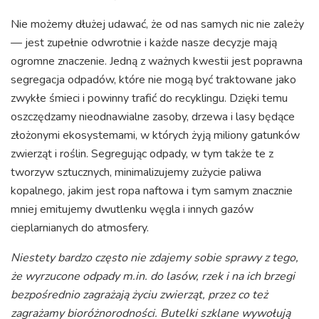
Nie możemy dłużej udawać, że od nas samych nic nie zależy
— jest zupełnie odwrotnie i każde nasze decyzje mają
ogromne znaczenie. Jedną z ważnych kwestii jest poprawna
segregacja odpadów, które nie mogą być traktowane jako
zwykłe śmieci i powinny trafić do recyklingu. Dzięki temu
oszczędzamy nieodnawialne zasoby, drzewa i lasy będące
złożonymi ekosystemami, w których żyją miliony gatunków
zwierząt i roślin. Segregując odpady, w tym także te z
tworzyw sztucznych, minimalizujemy zużycie paliwa
kopalnego, jakim jest ropa naftowa i tym samym znacznie
mniej emitujemy dwutlenku węgla i innych gazów
cieplarnianych do atmosfery.
Niestety bardzo często nie zdajemy sobie sprawy z tego,
że wyrzucone odpady m.in. do lasów, rzek i na ich brzegi
bezpośrednio zagrażają życiu zwierząt, przez co też
zagrażamy bioróżnorodności. Butelki szklane wywołują