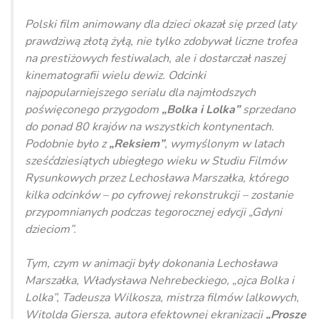
Polski film animowany dla dzieci okazał się przed laty
prawdziwą złotą żyłą, nie tylko zdobywał liczne trofea
na prestiżowych festiwalach, ale i dostarczał naszej
kinematografii wielu dewiz. Odcinki
najpopularniejszego serialu dla najmłodszych
poświęconego przygodom
„Bolka i Lolka”
sprzedano
do ponad 80 krajów na wszystkich kontynentach.
Podobnie było z
„Reksiem”
, wymyślonym w latach
sześćdziesiątych ubiegłego wieku w Studiu Filmów
Rysunkowych przez Lechosława Marszałka, którego
kilka odcinków – po cyfrowej rekonstrukcji – zostanie
przypomnianych podczas tegorocznej edycji „Gdyni
dzieciom”.
Tym, czym w animacji były dokonania Lechosława
Marszałka, Władysława Nehrebeckiego, „ojca Bolka i
Lolka”, Tadeusza Wilkosza, mistrza filmów lalkowych,
Witolda Giersza, autora efektownej ekranizacji
„Proszę