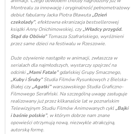
animacji. Czego dowodem choćby nagrodzony już w
Montrealu za innowację i oryginalność pełnometrażowy
debiut fabularny Jacka Piotra Bławuta
„Dzień
czekolady”
, efektowna ekranizacja bestsellerowej
książki Anny Onichimowskiej, czy
„Władcy przygód.
Stąd do Oblivio”
Tomasza Szafrańskiego, wyróżnieni
przez same dzieci na festiwalu w Rzeszowie.
Duże ożywienie nastąpiło w animacji, zwłaszcza w
serialach dla najmłodszych, wystarczy spojrzeć na
odcinki
„Mami Fatale”
gdańskiej Grupy Smacznego,
„Kuby i Śruby”
Studia Filmów Rysunkowych z Bielska-
Białej czy
„Agatki”
warszawskiego Studia Graficzno-
Filmowego Serafiński. Na szczególną uwagę zasługuje
realizowany już przez kilkanaście lat w poznańskim
Telewizyjnym Studiu Filmów Animowanych cykl
„Bajki
i baśnie polskie”
, w którym dobrze nam znane
opowieści otrzymują nową, niezwykle atrakcyjną,
autorską formę.