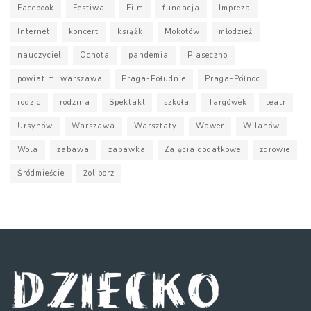
Facebook
Festiwal
Film
fundacja
Impreza
Internet
koncert
książki
Mokotów
młodzież
nauczyciel
Ochota
pandemia
Piaseczno
powiat m. warszawa
Praga-Południe
Praga-Północ
rodzic
rodzina
Spektakl
szkoła
Targówek
teatr
Ursynów
Warszawa
Warsztaty
Wawer
Wilanów
Wola
zabawa
zabawka
Zajęcia dodatkowe
zdrowie
Śródmieście
Żoliborz