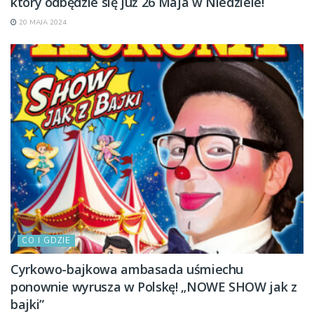
który odbędzie się już 26 Maja w Niedziele!
20 MAJA 2024
CO I GDZIE
Cyrkowo-bajkowa ambasada uśmiechu
ponownie wyrusza w Polskę! „NOWE SHOW jak z
bajki”