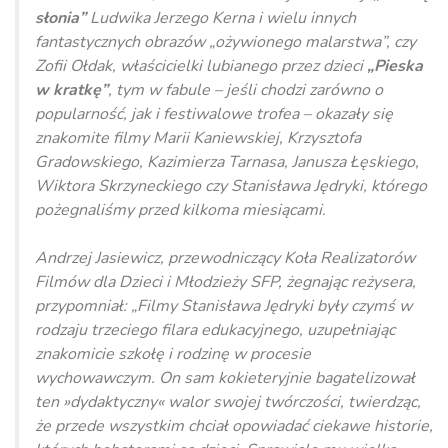
słonia”
Ludwika Jerzego Kerna i wielu innych
fantastycznych obrazów „ożywionego malarstwa”, czy
Zofii Ołdak, właścicielki lubianego przez dzieci
„Pieska
w kratkę”
, tym w fabule – jeśli chodzi zarówno o
popularność, jak i festiwalowe trofea – okazały się
znakomite filmy Marii Kaniewskiej, Krzysztofa
Gradowskiego, Kazimierza Tarnasa, Janusza Łęskiego,
Wiktora Skrzyneckiego czy Stanisława Jędryki, którego
pożegnaliśmy przed kilkoma miesiącami.
Andrzej Jasiewicz, przewodniczący Koła Realizatorów
Filmów dla Dzieci i Młodzieży SFP, żegnając reżysera,
przypomniał: „Filmy Stanisława Jędryki były czymś w
rodzaju trzeciego filara edukacyjnego, uzupełniając
znakomicie szkołę i rodzinę w procesie
wychowawczym. On sam kokieteryjnie bagatelizował
ten »dydaktyczny« walor swojej twórczości, twierdząc,
że przede wszystkim chciał opowiadać ciekawe historie,