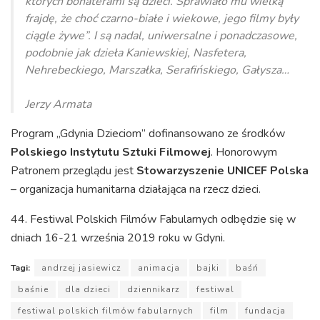
których bohaterami są dzieci. Sprawiało mu wielką
frajdę, że choć czarno-białe i wiekowe, jego filmy były
ciągle żywe”. I są nadal, uniwersalne i ponadczasowe,
podobnie jak dzieła Kaniewskiej, Nasfetera,
Nehrebeckiego, Marszałka, Serafińskiego, Gałysza…
Jerzy Armata
Program „Gdynia Dzieciom” dofinansowano ze środków
Polskiego Instytutu Sztuki Filmowej
. Honorowym
Patronem przeglądu jest
Stowarzyszenie UNICEF Polska
– organizacja humanitarna działająca na rzecz dzieci.
44. Festiwal Polskich Filmów Fabularnych odbędzie się w
dniach 16-21 września 2019 roku w Gdyni.
Tagi:
andrzej jasiewicz
animacja
bajki
baśń
baśnie
dla dzieci
dziennikarz
festiwal
festiwal polskich filmów fabularnych
film
fundacja