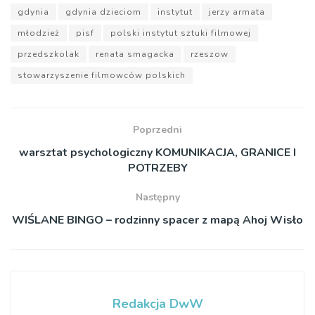
gdynia
gdynia dzieciom
instytut
jerzy armata
młodzież
pisf
polski instytut sztuki filmowej
przedszkolak
renata smagacka
rzeszow
stowarzyszenie filmowców polskich
Poprzedni
warsztat psychologiczny KOMUNIKACJA, GRANICE I
POTRZEBY
Następny
WIŚLANE BINGO – rodzinny spacer z mapą Ahoj Wisło
Redakcja DwW