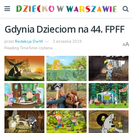
Gdynia Dzieciom na 44. FPFF
przez
Redakcja DwW
3 września 2019
A
A
Reading Time:5min czytania