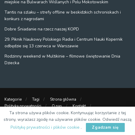
miejskie na Bulwarach Wiślanych i Polu Mokotowskim
Tantis na szlaku – strefy offline w beskidzkich schroniskach i
konkurs z nagrodami
Dobre Śniadanie na rzecz naszej KOPD
29. Piknik Naukowy Polskiego Radia i Centrum Nauki Kopernik
odbędzie się 13 czerwca w Warszawie
Rodzinny weekend w Multikinie – filmowe świętowanie Dnia
Dziecka
Kategorie
Tagi
Strona główna
Polityka prywatności
O nas
Kontakt
Strony partnerskie
Ta strona używa plików cookie. Kontynuując korzystanie z tej
strony, wyrażasz zgodę na używanie plików cookie. Odwiedź naszą
DZIECKO W WARSZAWIE
Politykę prywatności i plików cookie
.
Zgadzam się