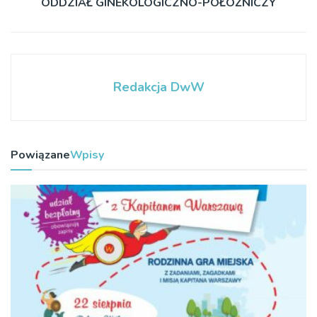
ODDZIAŁ GINEKOLOGICZNO-POŁOŻNICZY
Redakcja DwW
Powiązane
Wpisy