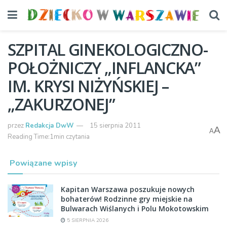
SZPITAL GINEKOLOGICZNO-
POŁOŻNICZY „INFLANCKA”
IM. KRYSI NIŻYŃSKIEJ –
„ZAKURZONEJ”
przez
Redakcja DwW
15 sierpnia 2011
A
A
Reading Time:1min czytania
Powiązane wpisy
Kapitan Warszawa poszukuje nowych
bohaterów! Rodzinne gry miejskie na
Bulwarach Wiślanych i Polu Mokotowskim
5 SIERPNIA 2026