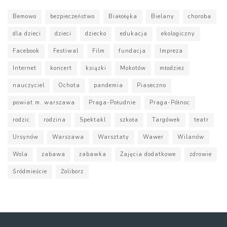
Bemowo
bezpieczeństwo
Białołęka
Bielany
choroba
dla dzieci
dzieci
dziecko
edukacja
ekologiczny
Facebook
Festiwal
Film
fundacja
Impreza
Internet
koncert
książki
Mokotów
młodzież
nauczyciel
Ochota
pandemia
Piaseczno
powiat m. warszawa
Praga-Południe
Praga-Północ
rodzic
rodzina
Spektakl
szkoła
Targówek
teatr
Ursynów
Warszawa
Warsztaty
Wawer
Wilanów
Wola
zabawa
zabawka
Zajęcia dodatkowe
zdrowie
Śródmieście
Żoliborz