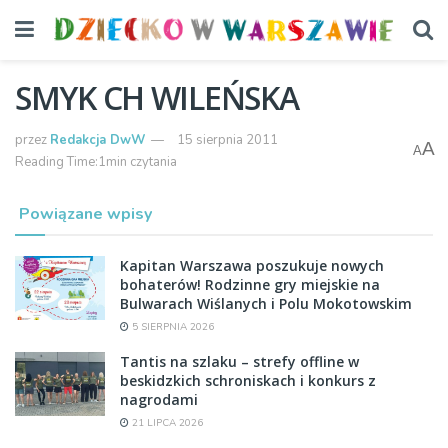
SMYK CH WILEŃSKA
przez
Redakcja DwW
15 sierpnia 2011
A
A
Reading Time:1min czytania
Powiązane wpisy
Kapitan Warszawa poszukuje nowych
bohaterów! Rodzinne gry miejskie na
Bulwarach Wiślanych i Polu Mokotowskim
5 SIERPNIA 2026
Tantis na szlaku – strefy offline w
beskidzkich schroniskach i konkurs z
nagrodami
21 LIPCA 2026