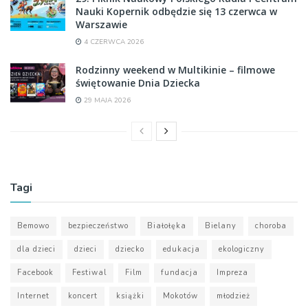
Nauki Kopernik odbędzie się 13 czerwca w
Warszawie
4 CZERWCA 2026
Rodzinny weekend w Multikinie – filmowe
świętowanie Dnia Dziecka
29 MAJA 2026
Tagi
Bemowo
bezpieczeństwo
Białołęka
Bielany
choroba
dla dzieci
dzieci
dziecko
edukacja
ekologiczny
Facebook
Festiwal
Film
fundacja
Impreza
Internet
koncert
książki
Mokotów
młodzież