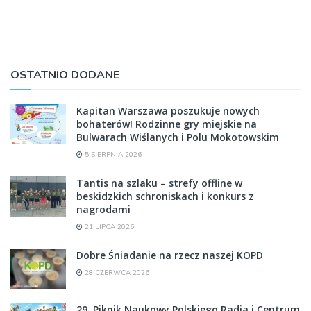
OSTATNIO DODANE
Kapitan Warszawa poszukuje nowych
bohaterów! Rodzinne gry miejskie na
Bulwarach Wiślanych i Polu Mokotowskim
5 SIERPNIA 2026
Tantis na szlaku – strefy offline w
beskidzkich schroniskach i konkurs z
nagrodami
21 LIPCA 2026
Dobre Śniadanie na rzecz naszej KOPD
28 CZERWCA 2026
29. Piknik Naukowy Polskiego Radia i Centrum