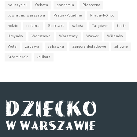
nauczyciel
Ochota
pandemia
Piaseczno
powiat m. warszawa
Praga-Południe
Praga-Północ
rodzic
rodzina
Spektakl
szkoła
Targówek
teatr
Ursynów
Warszawa
Warsztaty
Wawer
Wilanów
Wola
zabawa
zabawka
Zajęcia dodatkowe
zdrowie
Śródmieście
Żoliborz