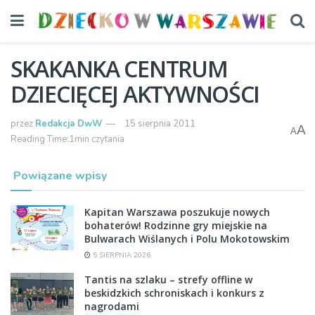
SKAKANKA CENTRUM
DZIECIĘCEJ AKTYWNOŚCI
przez
Redakcja DwW
15 sierpnia 2011
A
A
Reading Time:1min czytania
Powiązane wpisy
Kapitan Warszawa poszukuje nowych
bohaterów! Rodzinne gry miejskie na
Bulwarach Wiślanych i Polu Mokotowskim
5 SIERPNIA 2026
Tantis na szlaku – strefy offline w
beskidzkich schroniskach i konkurs z
nagrodami