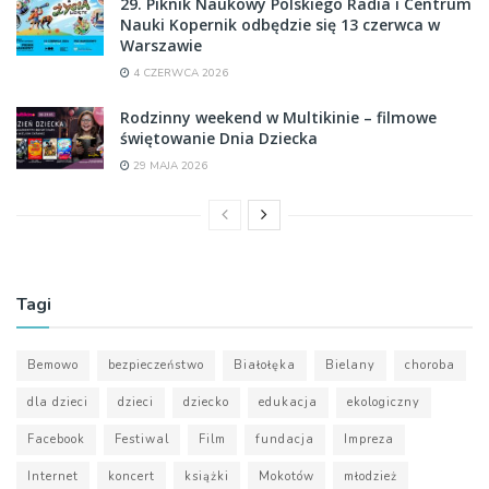
29. Piknik Naukowy Polskiego Radia i Centrum
Nauki Kopernik odbędzie się 13 czerwca w
Warszawie
4 CZERWCA 2026
Rodzinny weekend w Multikinie – filmowe
świętowanie Dnia Dziecka
29 MAJA 2026
Tagi
Bemowo
bezpieczeństwo
Białołęka
Bielany
choroba
dla dzieci
dzieci
dziecko
edukacja
ekologiczny
Facebook
Festiwal
Film
fundacja
Impreza
Internet
koncert
książki
Mokotów
młodzież