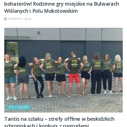
bohaterów! Rodzinne gry miejskie na Bulwarach
Wiślanych i Polu Mokotowskim
5 SIERPNIA 2026
CO I GDZIE
Tantis na szlaku – strefy offline w beskidzkich
schroniskach i konkurs z nagrodami