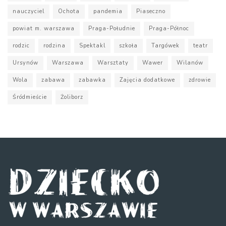
nauczyciel
Ochota
pandemia
Piaseczno
powiat m. warszawa
Praga-Południe
Praga-Północ
rodzic
rodzina
Spektakl
szkoła
Targówek
teatr
Ursynów
Warszawa
Warsztaty
Wawer
Wilanów
Wola
zabawa
zabawka
Zajęcia dodatkowe
zdrowie
Śródmieście
Żoliborz