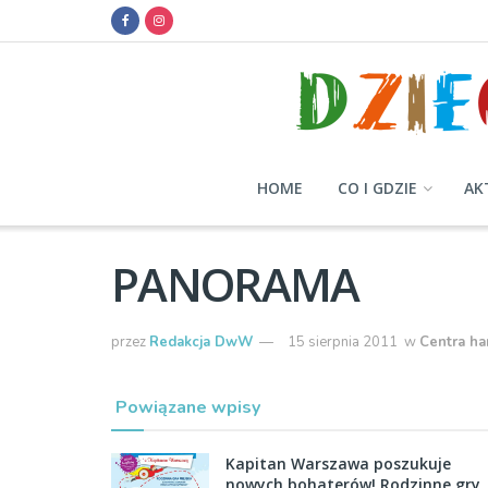
HOME
CO I GDZIE
AK
PANORAMA
przez
Redakcja DwW
15 sierpnia 2011
w
Centra h
Powiązane wpisy
Kapitan Warszawa poszukuje
nowych bohaterów! Rodzinne gry