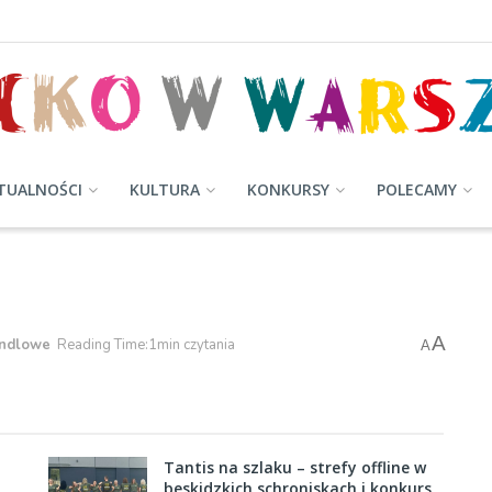
TUALNOŚCI
KULTURA
KONKURSY
POLECAMY
A
andlowe
Reading Time:1min czytania
A
Tantis na szlaku – strefy offline w
beskidzkich schroniskach i konkurs