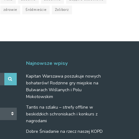
zdrowie
Śródmieście
Żoliborz
Najnowsze wpisy
Kapitan Warszawa poszukuje nowych
bohaterów! Rodzinne gry miejskie na
Bulwarach Wiślanych i Polu
Mokotowskim
Tantis na szlaku – strefy offline w
beskidzkich schroniskach i konkurs z
nagrodami
Dobre Śniadanie na rzecz naszej KOPD