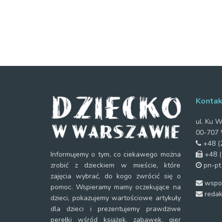
Kontak
ul. Ku W
00-707 
+48 (2
+48 (
Informujemy o tym, co ciekawego można
pn-pt
zrobić z dzieckiem w mieście, które
zajęcia wybrać, do kogo zwrócić się o
wspol
pomoc. Wspieramy mamy oczekujące na
redak
dzieci, pokazujemy wartościowe artykuły
dla dzieci i prezentujemy prawdziwe
perełki wśród książek, zabawek, gier