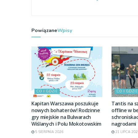
Powiązane
Wpisy
CO I GDZIE
CO I GDZIE
Kapitan Warszawa poszukuje
Tantis na s
nowych bohaterów! Rodzinne
offline w b
gry miejskie na Bulwarach
schroniskac
Wiślanych i Polu Mokotowskim
nagrodami
5 SIERPNIA 2026
21 LIPCA 202