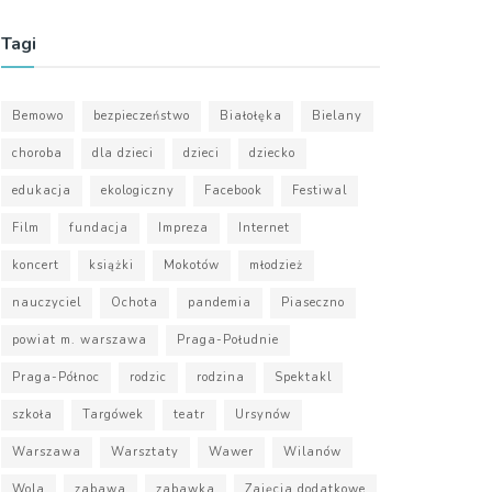
Tagi
Bemowo
bezpieczeństwo
Białołęka
Bielany
choroba
dla dzieci
dzieci
dziecko
edukacja
ekologiczny
Facebook
Festiwal
Film
fundacja
Impreza
Internet
koncert
książki
Mokotów
młodzież
nauczyciel
Ochota
pandemia
Piaseczno
powiat m. warszawa
Praga-Południe
Praga-Północ
rodzic
rodzina
Spektakl
szkoła
Targówek
teatr
Ursynów
Warszawa
Warsztaty
Wawer
Wilanów
Wola
zabawa
zabawka
Zajęcia dodatkowe