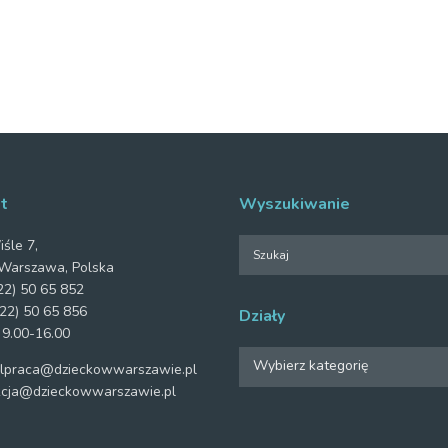
t
Wyszukiwanie
iśle 7,
Warszawa, Polska
2) 50 65 852
22) 50 65 856
Działy
 9.00-16.00
Działy
Wybierz kategorię
praca@dzieckowwarszawie.pl
cja@dzieckowwarszawie.pl