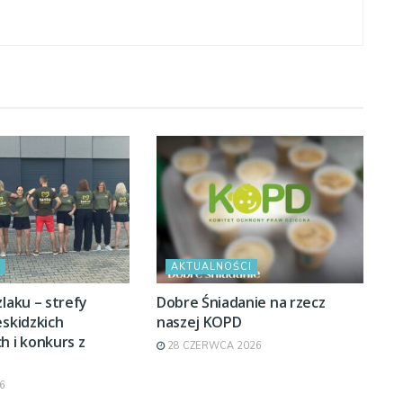
AKTUALNOŚCI
zlaku – strefy
Dobre Śniadanie na rzecz
eskidzkich
naszej KOPD
h i konkurs z
28 CZERWCA 2026
6