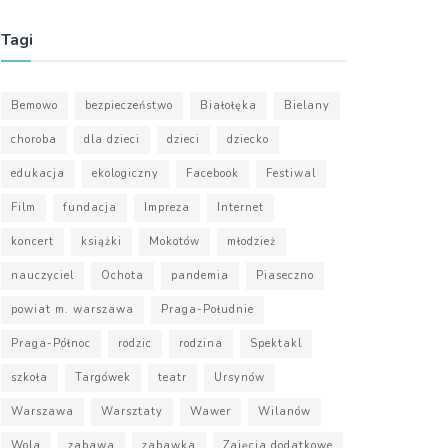
Tagi
Bemowo
bezpieczeństwo
Białołęka
Bielany
choroba
dla dzieci
dzieci
dziecko
edukacja
ekologiczny
Facebook
Festiwal
Film
fundacja
Impreza
Internet
koncert
książki
Mokotów
młodzież
nauczyciel
Ochota
pandemia
Piaseczno
powiat m. warszawa
Praga-Południe
Praga-Północ
rodzic
rodzina
Spektakl
szkoła
Targówek
teatr
Ursynów
Warszawa
Warsztaty
Wawer
Wilanów
Wola
zabawa
zabawka
Zajęcia dodatkowe