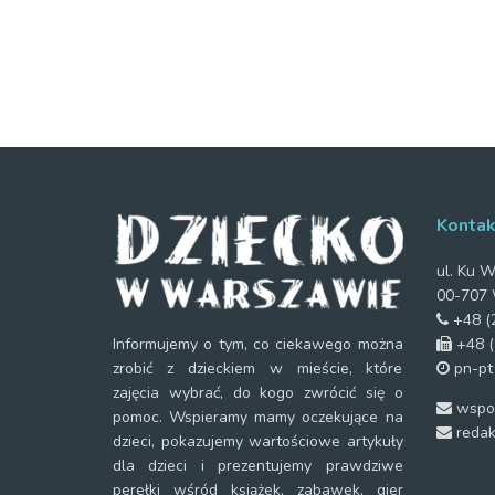
Kontak
ul. Ku W
00-707 
+48 (2
+48 (
Informujemy o tym, co ciekawego można
pn-pt
zrobić z dzieckiem w mieście, które
zajęcia wybrać, do kogo zwrócić się o
wspol
pomoc. Wspieramy mamy oczekujące na
redak
dzieci, pokazujemy wartościowe artykuły
dla dzieci i prezentujemy prawdziwe
perełki wśród książek, zabawek, gier