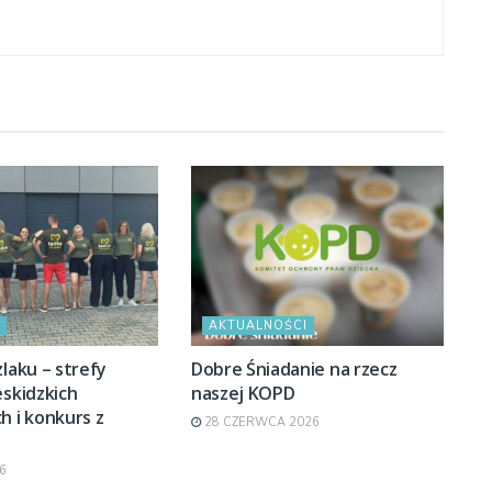
AKTUALNOŚCI
zlaku – strefy
Dobre Śniadanie na rzecz
eskidzkich
naszej KOPD
h i konkurs z
28 CZERWCA 2026
6