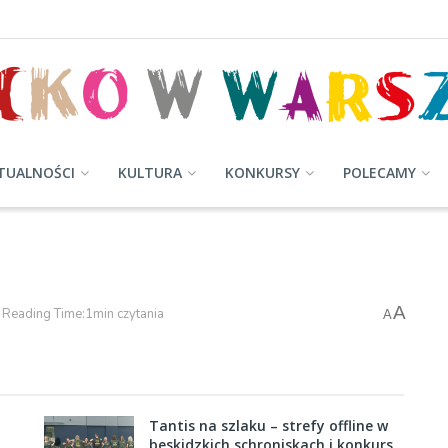
TUALNOŚCI
KULTURA
KONKURSY
POLECAMY
A
Reading Time:1min czytania
A
Tantis na szlaku – strefy offline w
beskidzkich schroniskach i konkurs