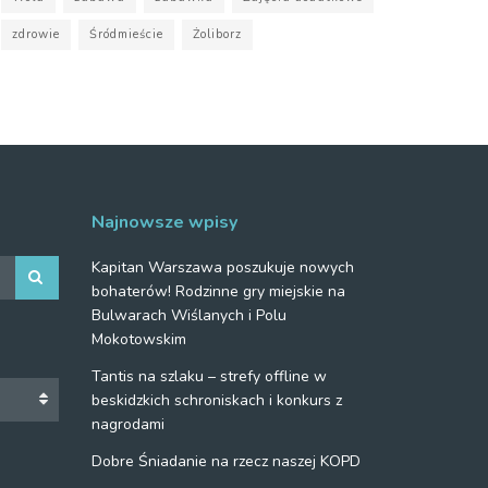
zdrowie
Śródmieście
Żoliborz
Najnowsze wpisy
Kapitan Warszawa poszukuje nowych
bohaterów! Rodzinne gry miejskie na
Bulwarach Wiślanych i Polu
Mokotowskim
Tantis na szlaku – strefy offline w
beskidzkich schroniskach i konkurs z
nagrodami
Dobre Śniadanie na rzecz naszej KOPD