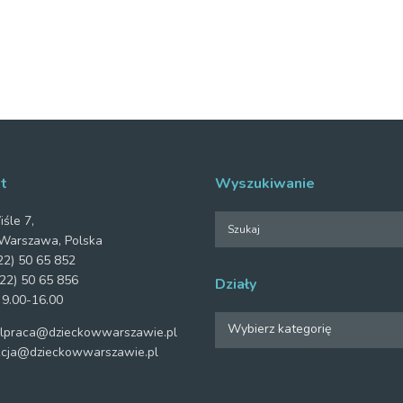
t
Wyszukiwanie
iśle 7,
Warszawa, Polska
2) 50 65 852
22) 50 65 856
Działy
 9.00-16.00
Działy
Wybierz kategorię
praca@dzieckowwarszawie.pl
cja@dzieckowwarszawie.pl