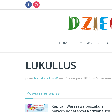
HOME
CO I GDZIE
AK
LUKULLUS
przez
Redakcja DwW
15 sierpnia 2011
w
Smacznie
Powiązane wpisy
Kapitan Warszawa poszukuje
nowych bohaterów! Rodzinne gry