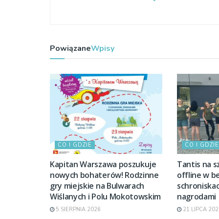
Powiązane
Wpisy
CO I GDZIE
CO I GDZIE
Kapitan Warszawa poszukuje
Tantis na s
nowych bohaterów! Rodzinne
offline w b
gry miejskie na Bulwarach
schroniskac
Wiślanych i Polu Mokotowskim
nagrodami
5 SIERPNIA 2026
21 LIPCA 202