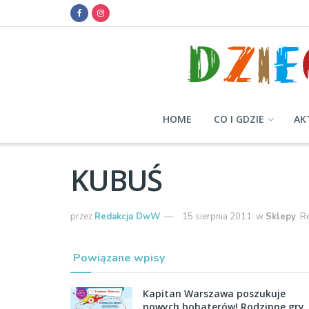
HOME
CO I GDZIE
AK
KUBUŚ
przez
Redakcja DwW
15 sierpnia 2011
w
Sklepy
Re
Powiązane wpisy
Kapitan Warszawa poszukuje
nowych bohaterów! Rodzinne gry