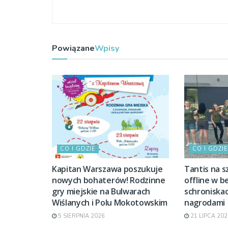
Powiązane
Wpisy
CO I GDZIE
CO I GDZIE
Kapitan Warszawa poszukuje
Tantis na s
nowych bohaterów! Rodzinne
offline w b
gry miejskie na Bulwarach
schroniskac
Wiślanych i Polu Mokotowskim
nagrodami
5 SIERPNIA 2026
21 LIPCA 202