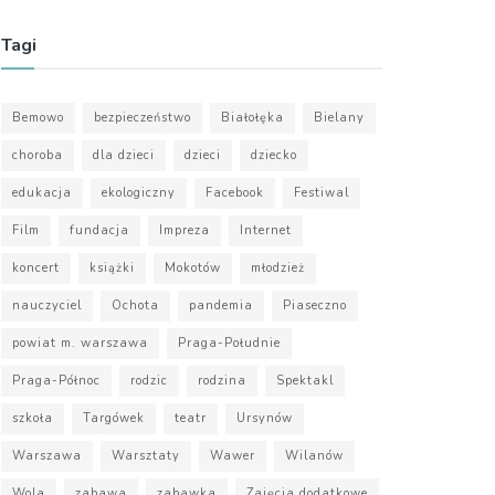
Tagi
Bemowo
bezpieczeństwo
Białołęka
Bielany
choroba
dla dzieci
dzieci
dziecko
edukacja
ekologiczny
Facebook
Festiwal
Film
fundacja
Impreza
Internet
koncert
książki
Mokotów
młodzież
nauczyciel
Ochota
pandemia
Piaseczno
powiat m. warszawa
Praga-Południe
Praga-Północ
rodzic
rodzina
Spektakl
szkoła
Targówek
teatr
Ursynów
Warszawa
Warsztaty
Wawer
Wilanów
Wola
zabawa
zabawka
Zajęcia dodatkowe