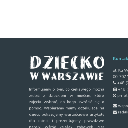
Kontak
ul. Ku W
00-707 
+48 (2
+48 (
Informujemy o tym, co ciekawego można
pn-pt
zrobić z dzieckiem w mieście, które
zajęcia wybrać, do kogo zwrócić się o
wspol
pomoc. Wspieramy mamy oczekujące na
redak
dzieci, pokazujemy wartościowe artykuły
dla dzieci i prezentujemy prawdziwe
perełki wśród książek, zabawek, gier