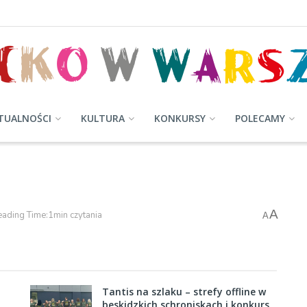
TUALNOŚCI
KULTURA
KONKURSY
POLECAMY
A
ading Time:1min czytania
A
Tantis na szlaku – strefy offline w
beskidzkich schroniskach i konkurs