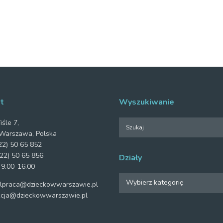
t
Wyszukiwanie
iśle 7,
Warszawa, Polska
2) 50 65 852
22) 50 65 856
Działy
 9.00-16.00
Działy
Wybierz kategorię
praca@dzieckowwarszawie.pl
cja@dzieckowwarszawie.pl