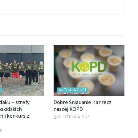
AKTUALNOŚCI
zlaku – strefy
Dobre Śniadanie na rzecz
eskidzkich
naszej KOPD
h i konkurs z
28 CZERWCA 2026
6