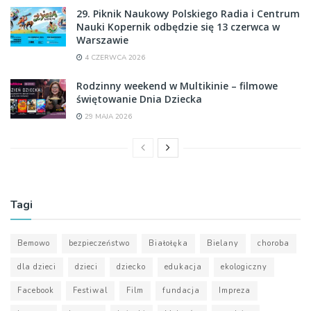
29. Piknik Naukowy Polskiego Radia i Centrum
Nauki Kopernik odbędzie się 13 czerwca w
Warszawie
4 CZERWCA 2026
Rodzinny weekend w Multikinie – filmowe
świętowanie Dnia Dziecka
29 MAJA 2026
Tagi
Bemowo
bezpieczeństwo
Białołęka
Bielany
choroba
dla dzieci
dzieci
dziecko
edukacja
ekologiczny
Facebook
Festiwal
Film
fundacja
Impreza