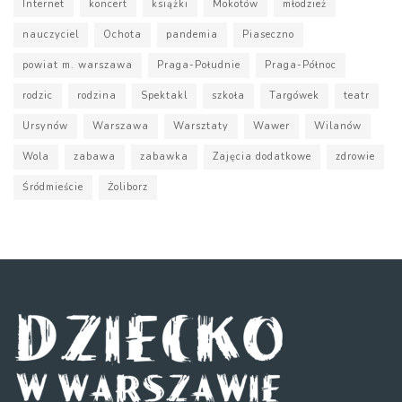
Internet
koncert
książki
Mokotów
młodzież
nauczyciel
Ochota
pandemia
Piaseczno
powiat m. warszawa
Praga-Południe
Praga-Północ
rodzic
rodzina
Spektakl
szkoła
Targówek
teatr
Ursynów
Warszawa
Warsztaty
Wawer
Wilanów
Wola
zabawa
zabawka
Zajęcia dodatkowe
zdrowie
Śródmieście
Żoliborz