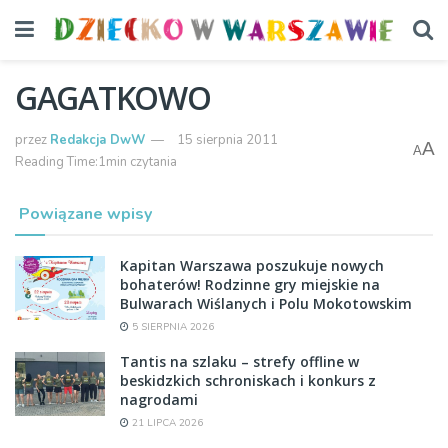
GAGATKOWO
przez
Redakcja DwW
15 sierpnia 2011
A
A
Reading Time:1min czytania
Powiązane wpisy
Kapitan Warszawa poszukuje nowych
bohaterów! Rodzinne gry miejskie na
Bulwarach Wiślanych i Polu Mokotowskim
5 SIERPNIA 2026
Tantis na szlaku – strefy offline w
beskidzkich schroniskach i konkurs z
nagrodami
21 LIPCA 2026