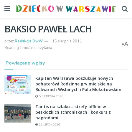
BAKSIO PAWEŁ LACH
przez
Redakcja DwW
15 sierpnia 2011
A
A
Reading Time:1min czytania
Powiązane wpisy
Kapitan Warszawa poszukuje nowych
bohaterów! Rodzinne gry miejskie na
Bulwarach Wiślanych i Polu Mokotowskim
5 SIERPNIA 2026
Tantis na szlaku – strefy offline w
beskidzkich schroniskach i konkurs z
nagrodami
21 LIPCA 2026