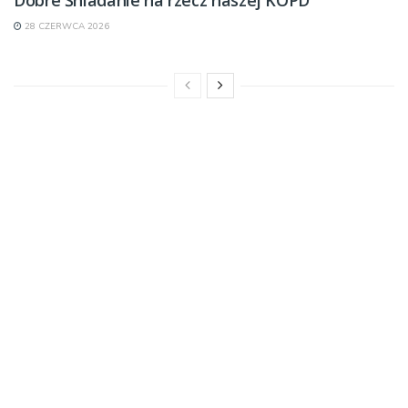
Dobre Śniadanie na rzecz naszej KOPD
28 CZERWCA 2026