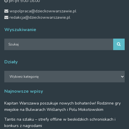
pn-pt 9.00-16.00
wspolpraca@dzieckowwarszawie.pl
redakcja@dzieckowwarszawie.pl
Wyszukiwanie
Działy
Działy
Najnowsze wpisy
Kapitan Warszawa poszukuje nowych bohaterów! Rodzinne gry
miejskie na Bulwarach Wiślanych i Polu Mokotowskim
Tantis na szlaku – strefy offline w beskidzkich schroniskach i
konkurs z nagrodami