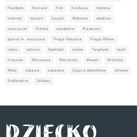
Facebook
Festiwal
Film
fundacja
Impreza
Internet
koncert
książki
Mokotów
młodzież
nauczyciel
Ochota
pandemia
Piaseczno
powiat m. warszawa
Praga-Południe
Praga-Północ
rodzic
rodzina
Spektakl
szkoła
Targówek
teatr
Ursynów
Warszawa
Warsztaty
Wawer
Wilanów
Wola
zabawa
zabawka
Zajęcia dodatkowe
zdrowie
Śródmieście
Żoliborz