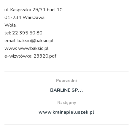
ul. Kasprzaka 29/31 bud. 10
01-234 Warszawa
Wola,
tel: 22 395 50 80
email: baksio@baksio.pl
www: www.baksio.pl
e-wizytówka: 23320.pdf
Poprzedni
BARLINE SP. J.
Następny
www.krainapieluszek.pl