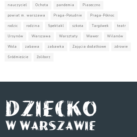
nauczyciel
Ochota
pandemia
Piaseczno
powiat m. warszawa
Praga-Południe
Praga-Północ
rodzic
rodzina
Spektakl
szkoła
Targówek
teatr
Ursynów
Warszawa
Warsztaty
Wawer
Wilanów
Wola
zabawa
zabawka
Zajęcia dodatkowe
zdrowie
Śródmieście
Żoliborz