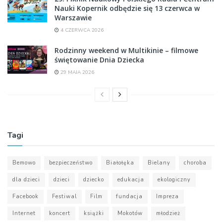
Nauki Kopernik odbędzie się 13 czerwca w
Warszawie
4 CZERWCA 2026
Rodzinny weekend w Multikinie – filmowe
świętowanie Dnia Dziecka
29 MAJA 2026
Tagi
Bemowo
bezpieczeństwo
Białołęka
Bielany
choroba
dla dzieci
dzieci
dziecko
edukacja
ekologiczny
Facebook
Festiwal
Film
fundacja
Impreza
Internet
koncert
książki
Mokotów
młodzież