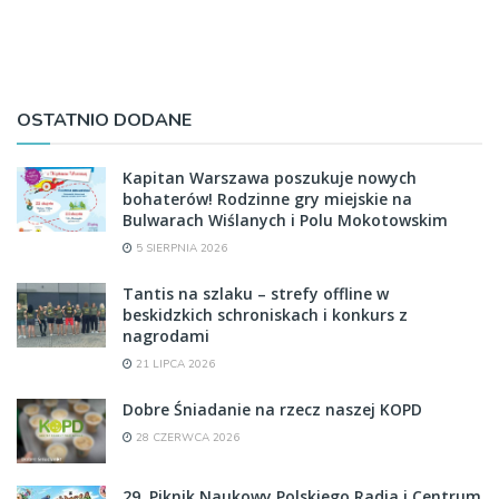
OSTATNIO DODANE
Kapitan Warszawa poszukuje nowych
bohaterów! Rodzinne gry miejskie na
Bulwarach Wiślanych i Polu Mokotowskim
5 SIERPNIA 2026
Tantis na szlaku – strefy offline w
beskidzkich schroniskach i konkurs z
nagrodami
21 LIPCA 2026
Dobre Śniadanie na rzecz naszej KOPD
28 CZERWCA 2026
29. Piknik Naukowy Polskiego Radia i Centrum