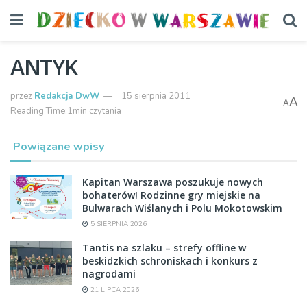
ANTYK
przez
Redakcja DwW
15 sierpnia 2011
A
A
Reading Time:1min czytania
Powiązane wpisy
Kapitan Warszawa poszukuje nowych
bohaterów! Rodzinne gry miejskie na
Bulwarach Wiślanych i Polu Mokotowskim
5 SIERPNIA 2026
Tantis na szlaku – strefy offline w
beskidzkich schroniskach i konkurs z
nagrodami
21 LIPCA 2026