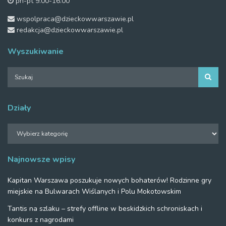
pn-pt 9.00-16.00
wspolpraca@dzieckowwarszawie.pl
redakcja@dzieckowwarszawie.pl
Wyszukiwanie
Działy
Działy
Najnowsze wpisy
Kapitan Warszawa poszukuje nowych bohaterów! Rodzinne gry
miejskie na Bulwarach Wiślanych i Polu Mokotowskim
Tantis na szlaku – strefy offline w beskidzkich schroniskach i
konkurs z nagrodami