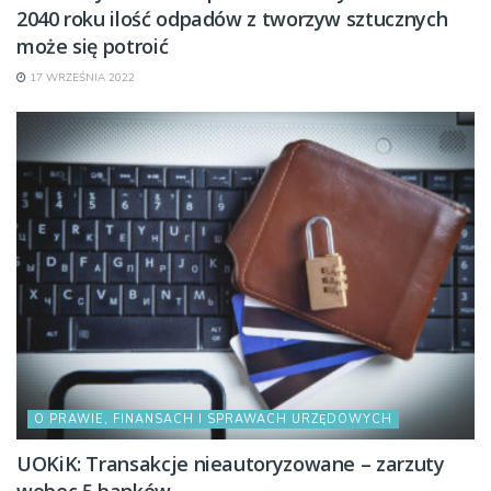
2040 roku ilość odpadów z tworzyw sztucznych
może się potroić
17 WRZEŚNIA 2022
O PRAWIE, FINANSACH I SPRAWACH URZĘDOWYCH
UOKiK: Transakcje nieautoryzowane – zarzuty
wobec 5 banków