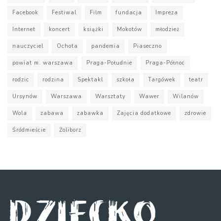
Facebook
Festiwal
Film
fundacja
Impreza
Internet
koncert
książki
Mokotów
młodzież
nauczyciel
Ochota
pandemia
Piaseczno
powiat m. warszawa
Praga-Południe
Praga-Północ
rodzic
rodzina
Spektakl
szkoła
Targówek
teatr
Ursynów
Warszawa
Warsztaty
Wawer
Wilanów
Wola
zabawa
zabawka
Zajęcia dodatkowe
zdrowie
Śródmieście
Żoliborz