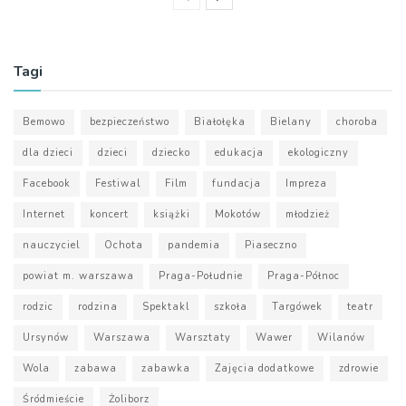
Tagi
Bemowo
bezpieczeństwo
Białołęka
Bielany
choroba
dla dzieci
dzieci
dziecko
edukacja
ekologiczny
Facebook
Festiwal
Film
fundacja
Impreza
Internet
koncert
książki
Mokotów
młodzież
nauczyciel
Ochota
pandemia
Piaseczno
powiat m. warszawa
Praga-Południe
Praga-Północ
rodzic
rodzina
Spektakl
szkoła
Targówek
teatr
Ursynów
Warszawa
Warsztaty
Wawer
Wilanów
Wola
zabawa
zabawka
Zajęcia dodatkowe
zdrowie
Śródmieście
Żoliborz