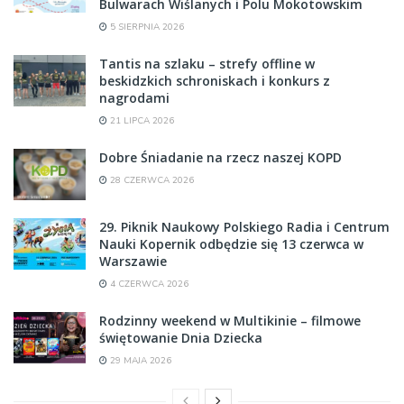
Bulwarach Wiślanych i Polu Mokotowskim
5 SIERPNIA 2026
Tantis na szlaku – strefy offline w
beskidzkich schroniskach i konkurs z
nagrodami
21 LIPCA 2026
Dobre Śniadanie na rzecz naszej KOPD
28 CZERWCA 2026
29. Piknik Naukowy Polskiego Radia i Centrum
Nauki Kopernik odbędzie się 13 czerwca w
Warszawie
4 CZERWCA 2026
Rodzinny weekend w Multikinie – filmowe
świętowanie Dnia Dziecka
29 MAJA 2026