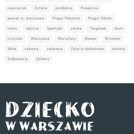
nauczyciel
Ochota
pandemia
Piaseczno
powiat m. warszawa
Praga-Południe
Praga-Północ
rodzic
rodzina
Spektakl
szkoła
Targówek
teatr
Ursynów
Warszawa
Warsztaty
Wawer
Wilanów
Wola
zabawa
zabawka
Zajęcia dodatkowe
zdrowie
Śródmieście
Żoliborz