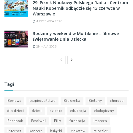
29. Piknik Naukowy Polskiego Radia i Centrum
Nauki Kopernik odbędzie się 13 czerwca w
Warszawie
4 CZERWCA 2026
Rodzinny weekend w Multikinie – filmowe
świętowanie Dnia Dziecka
29 MAJA 2026
Tagi
Bemowo
bezpieczeństwo
Białołęka
Bielany
choroba
dla dzieci
dzieci
dziecko
edukacja
ekologiczny
Facebook
Festiwal
Film
fundacja
Impreza
Internet
koncert
książki
Mokotów
młodzież