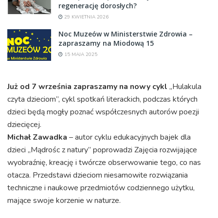
regenerację dorosłych?
29 KWIETNIA 2026
Noc Muzeów w Ministerstwie Zdrowia –
zapraszamy na Miodową 15
15 MAJA 2025
Już od 7 września zapraszamy na nowy cykl
„Hulakula
czyta dzieciom”, cykl spotkań literackich, podczas których
dzieci będą mogły poznać współczesnych autorów poezji
dziecięcej.
Michał Zawadka
– autor cyklu edukacyjnych bajek dla
dzieci „Mądrośc z natury” poprowadzi Zajęcia rozwijające
wyobraźnię, kreację i twórcze obserwowanie tego, co nas
otacza. Przedstawi dzieciom niesamowite rozwiązania
techniczne i naukowe przedmiotów codziennego użytku,
mające swoje korzenie w naturze.