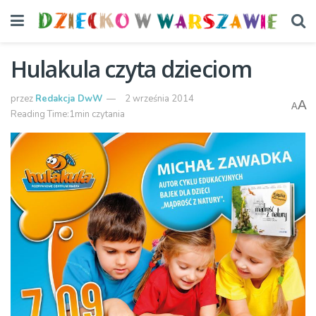
Hulakula czyta dzieciom
przez
Redakcja DwW
2 września 2014
A
A
Reading Time:1min czytania