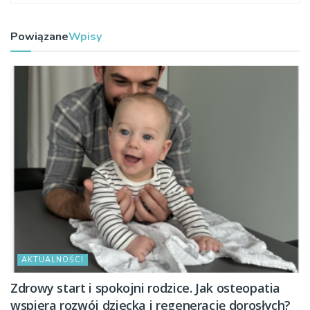
Powiązane
Wpisy
AKTUALNOŚCI
Zdrowy start i spokojni rodzice. Jak osteopatia
wspiera rozwój dziecka i regenerację dorosłych?