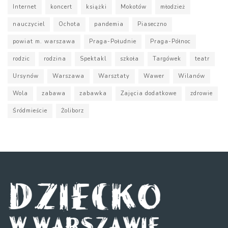
Internet
koncert
książki
Mokotów
młodzież
nauczyciel
Ochota
pandemia
Piaseczno
powiat m. warszawa
Praga-Południe
Praga-Północ
rodzic
rodzina
Spektakl
szkoła
Targówek
teatr
Ursynów
Warszawa
Warsztaty
Wawer
Wilanów
Wola
zabawa
zabawka
Zajęcia dodatkowe
zdrowie
Śródmieście
Żoliborz