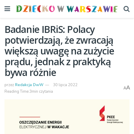
Badanie IBRiS: Polacy
potwierdzają, że zwracają
większą uwagę na zużycie
prądu, jednak z praktyką
bywa różnie
przez
Redakcja DwW
30 lipca 2022
A
A
Reading Time:3min czytania