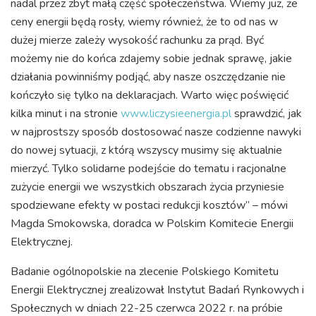
nadal przez zbyt małą część społeczeństwa. Wiemy już, że
ceny energii będą rosły, wiemy również, że to od nas w
dużej mierze zależy wysokość rachunku za prąd. Być
możemy nie do końca zdajemy sobie jednak sprawę, jakie
działania powinniśmy podjąć, aby nasze oszczędzanie nie
kończyło się tylko na deklaracjach. Warto więc poświęcić
kilka minut i na stronie
www.liczysieenergia.pl
sprawdzić, jak
w najprostszy sposób dostosować nasze codzienne nawyki
do nowej sytuacji, z którą wszyscy musimy się aktualnie
mierzyć. Tylko solidarne podejście do tematu i racjonalne
zużycie energii we wszystkich obszarach życia przyniesie
spodziewane efekty w postaci redukcji kosztów” – mówi
Magda Smokowska, doradca w Polskim Komitecie Energii
Elektrycznej.
Badanie ogólnopolskie na zlecenie Polskiego Komitetu
Energii Elektrycznej zrealizował Instytut Badań Rynkowych i
Społecznych w dniach 22-25 czerwca 2022 r. na próbie