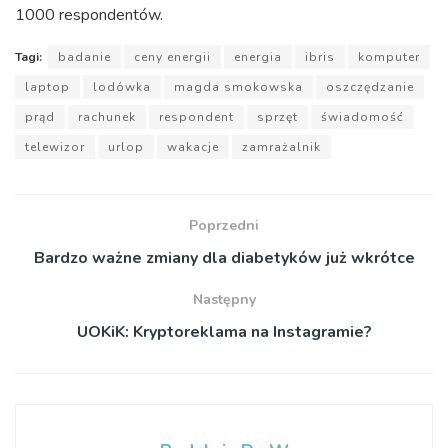
1000 respondentów.
Tagi:
badanie
ceny energii
energia
ibris
komputer
laptop
lodówka
magda smokowska
oszczędzanie
prąd
rachunek
respondent
sprzęt
świadomość
telewizor
urlop
wakacje
zamrażalnik
Poprzedni
Bardzo ważne zmiany dla diabetyków już wkrótce
Następny
UOKiK: Kryptoreklama na Instagramie?