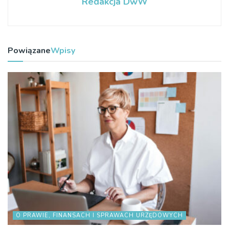
Redakcja DwW
Powiązane
Wpisy
O PRAWIE, FINANSACH I SPRAWACH URZĘDOWYCH