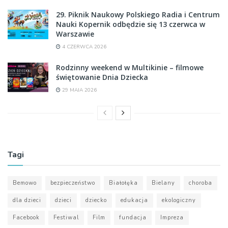
29. Piknik Naukowy Polskiego Radia i Centrum
Nauki Kopernik odbędzie się 13 czerwca w
Warszawie
4 CZERWCA 2026
Rodzinny weekend w Multikinie – filmowe
świętowanie Dnia Dziecka
29 MAJA 2026
Tagi
Bemowo
bezpieczeństwo
Białołęka
Bielany
choroba
dla dzieci
dzieci
dziecko
edukacja
ekologiczny
Facebook
Festiwal
Film
fundacja
Impreza