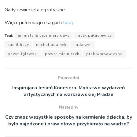
Gady i zwierzęta egzotyczne.
Więcej informacji o targach
tutaj
Tagi:
animals & veterinary days
jacek pałasiewicz
kamil hazy
michał adamek
nadarzyn
paweł iglewski
paweł mielniczek
ptak warsaw expo
Poprzedni
Inspirująca Jesień Konesera. Mnóstwo wydarzeń
artystycznych na warszawskiej Pradze
Następny
Czy znasz wszystkie sposoby na karmienie dziecka, by
było najedzone i prawidłowo przybierało na wadze?