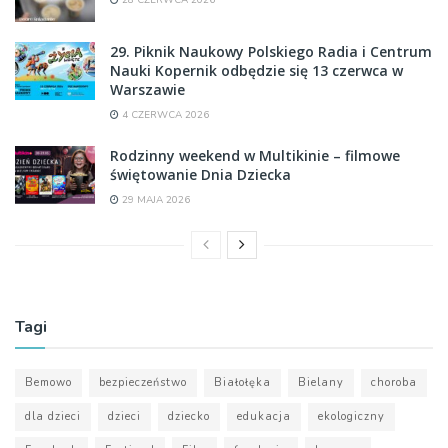
28 CZERWCA 2026
29. Piknik Naukowy Polskiego Radia i Centrum
Nauki Kopernik odbędzie się 13 czerwca w
Warszawie
4 CZERWCA 2026
Rodzinny weekend w Multikinie – filmowe
świętowanie Dnia Dziecka
29 MAJA 2026
Tagi
Bemowo
bezpieczeństwo
Białołęka
Bielany
choroba
dla dzieci
dzieci
dziecko
edukacja
ekologiczny