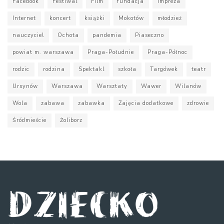
Facebook
Festiwal
Film
fundacja
Impreza
Internet
koncert
książki
Mokotów
młodzież
nauczyciel
Ochota
pandemia
Piaseczno
powiat m. warszawa
Praga-Południe
Praga-Północ
rodzic
rodzina
Spektakl
szkoła
Targówek
teatr
Ursynów
Warszawa
Warsztaty
Wawer
Wilanów
Wola
zabawa
zabawka
Zajęcia dodatkowe
zdrowie
Śródmieście
Żoliborz