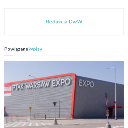
Redakcja DwW
Powiązane
Wpisy