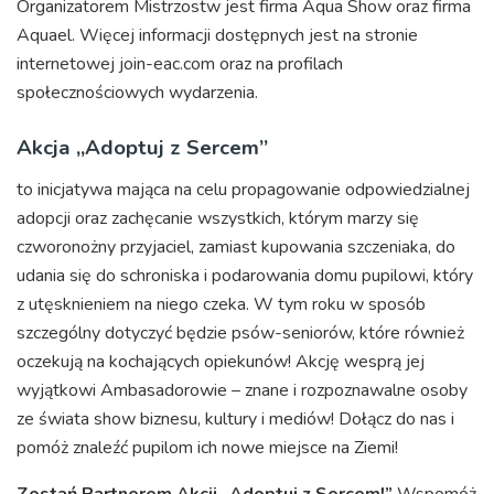
Organizatorem Mistrzostw jest firma Aqua Show oraz firma
Aquael. Więcej informacji dostępnych jest na stronie
internetowej join-eac.com oraz na profilach
społecznościowych wydarzenia.
Akcja „Adoptuj z Sercem”
to inicjatywa mająca na celu propagowanie odpowiedzialnej
adopcji oraz zachęcanie wszystkich, którym marzy się
czworonożny przyjaciel, zamiast kupowania szczeniaka, do
udania się do schroniska i podarowania domu pupilowi, który
z utęsknieniem na niego czeka. W tym roku w sposób
szczególny dotyczyć będzie psów-seniorów, które również
oczekują na kochających opiekunów! Akcję wesprą jej
wyjątkowi Ambasadorowie – znane i rozpoznawalne osoby
ze świata show biznesu, kultury i mediów! Dołącz do nas i
pomóż znaleźć pupilom ich nowe miejsce na Ziemi!
Zostań Partnerem Akcji „Adoptuj z Sercem!”
Wspomóż