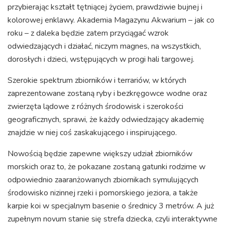
przybierając kształt tętniącej życiem, prawdziwie bujnej i
kolorowej enklawy. Akademia Magazynu Akwarium – jak co
roku – z daleka będzie zatem przyciągać wzrok
odwiedzających i działać, niczym magnes, na wszystkich,
dorosłych i dzieci, wstępujących w progi hali targowej.
Szerokie spektrum zbiorników i terrariów, w których
zaprezentowane zostaną ryby i bezkręgowce wodne oraz
zwierzęta lądowe z różnych środowisk i szerokości
geograficznych, sprawi, że każdy odwiedzający akademię
znajdzie w niej coś zaskakującego i inspirującego.
Nowością będzie zapewne większy udział zbiorników
morskich oraz to, że pokazane zostaną gatunki rodzime w
odpowiednio zaaranżowanych zbiornikach symulujących
środowisko nizinnej rzeki i pomorskiego jeziora, a także
karpie koi w specjalnym basenie o średnicy 3 metrów. A już
zupełnym novum stanie się strefa dziecka, czyli interaktywne